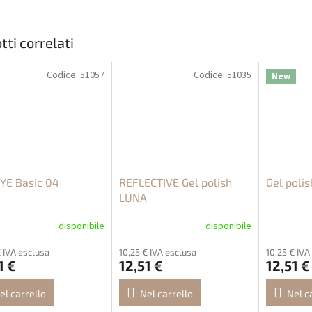
tti correlati
Codice:
51057
Codice:
51035
New
YE Basic 04
REFLECTIVE Gel polish
Gel poli
LUNA
disponibile
disponibile
€ IVA esclusa
10,25 € IVA esclusa
10,25 € IVA
1 €
12,51 €
12,51 €
el carrello
Nel carrello
Nel c