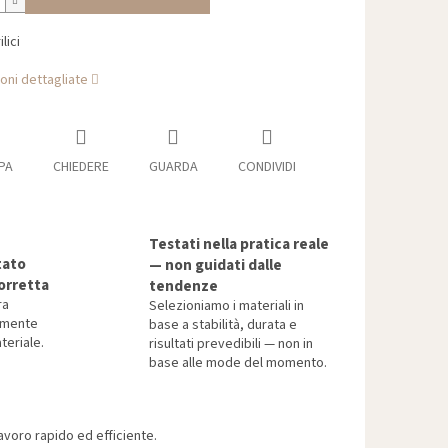
lici
oni dettagliate
PA
CHIEDERE
GUARDA
CONDIVIDI
Testati nella pratica reale
tato
— non guidati dalle
orretta
tendenze
ra
Selezioniamo i materiali in
tamente
base a stabilità, durata e
teriale.
risultati prevedibili — non in
base alle mode del momento.
voro rapido ed efficiente.