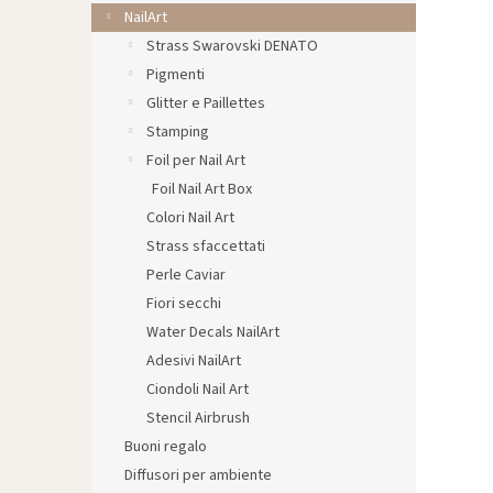
l
NailArt
e
Strass Swarovski DENATO
Pigmenti
Glitter e Paillettes
Stamping
Foil per Nail Art
Foil Nail Art Box
Colori Nail Art
Strass sfaccettati
Perle Caviar
Fiori secchi
Water Decals NailArt
Adesivi NailArt
Ciondoli Nail Art
Stencil Airbrush
Buoni regalo
Diffusori per ambiente