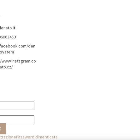
o
denato.it
06063453
/facebook.com/den
lsystem
//www.instagram.co
ato.cz/
O
strazione
Password dimenticata