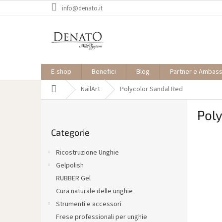
Vai
info@denato.it
al
contenuto
E-shop
Benefici
Blog
Partner e Ambas
Casa
NailArt
Polycolor Sandal Red
B
Poly
a
Saltare
r
Categorie
le
r
categorie
a
Ricostruzione Unghie
l
Gelpolish
a
RUBBER Gel
t
e
Cura naturale delle unghie
r
Strumenti e accessori
a
Frese professionali per unghie