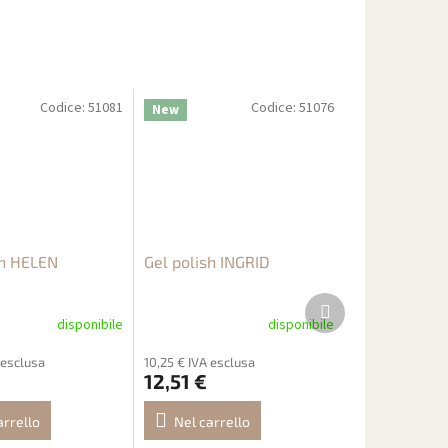
Codice:
51081
Codice:
51076
New
sh HELEN
Gel polish INGRID
Prodotto
successivo
disponibile
disponibile
 esclusa
10,25 € IVA esclusa
12,51 €
arrello
Nel carrello