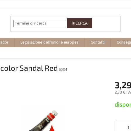
RICERCA
sador
Legislazione dell’Unione europea
Contatti
Conseg
color Sandal Red
6504
3,29
2,70 € I
Prezzo
dispon
della
misura: