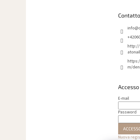
d
i
Contatt
p
a
info
@
g
i
+4206
n
http:/
a
atonai
https:
m/den
Accesso
E-mail
Password
ACCESS
Nuova regi