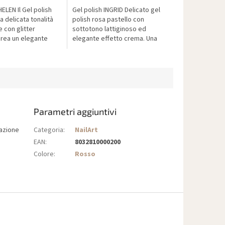
HELEN Il Gel polish
Gel polish INGRID Delicato gel
a delicata tonalità
polish rosa pastello con
e con glitter
sottotono lattiginoso ed
crea un elegante
elegante effetto crema. Una
tillante sulle unghie.
tonalità romantica per
icati...
manicure fresche, naturali e
senza tempo.
Parametri aggiuntivi
razione
Categoria
:
NailArt
EAN
:
8032810000200
Colore
:
Rosso