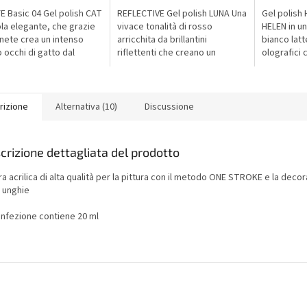
E Basic 04 Gel polish CAT
REFLECTIVE Gel polish LUNA Una
Gel polish 
ola elegante, che grazie
vivace tonalità di rosso
HELEN in un
nete crea un intenso
arricchita da brillantini
bianco latt
o occhi di gatto dal
riflettenti che creano un
olografici 
ato moderno, lussuoso e
sorprendente effetto specchio
effetto scin
cato.
alla luce. Alla luce naturale
I riflessi del
appare...
rizione
Alternativa (10)
Discussione
crizione dettagliata del prodotto
ra acrilica di alta qualità per la pittura con il metodo ONE STROKE e la deco
e unghie
onfezione contiene 20 ml