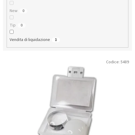
o
t
New
0
t
i
Tip
0
Vendita di liquidazione
1
E
Codice:
5489
l
e
n
c
o
d
e
i
p
r
o