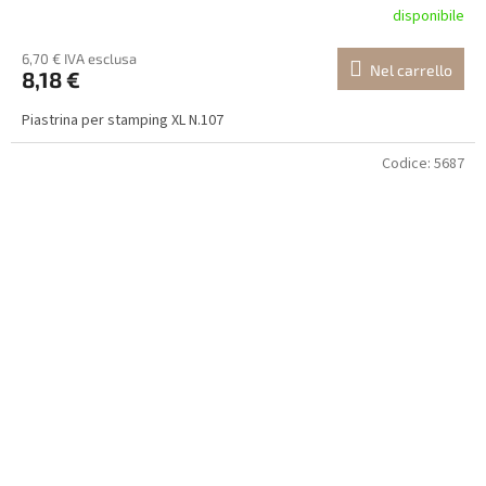
disponibile
6,70 € IVA esclusa
Nel carrello
8,18 €
Piastrina per stamping XL N.107
Codice:
5687