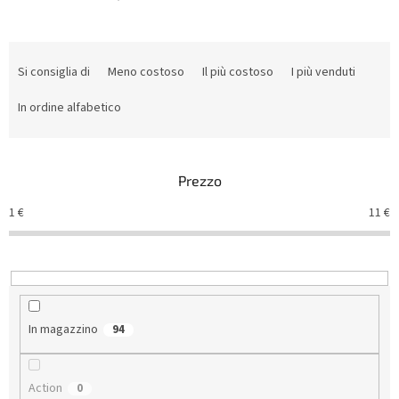
O
r
Si consiglia di
Meno costoso
Il più costoso
I più venduti
d
i
In ordine alfabetico
n
a
m
Prezzo
e
n
1
€
11
€
t
o
d
e
i
p
In magazzino
94
r
o
d
Action
0