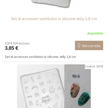
d
o
t
Set di accessori sostitutivi in silicone Jelly 2,8 cm
t
i
disponibile
3,16 € IVA esclusa
Nel carrello
3,85 €
Set di accessori sostitutivi in silicone Jelly 2,8 cm
Codice:
5678