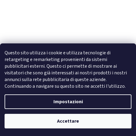
Questo sito utilizza i cookie e utilizza tecnologie di
retargeting e remarketing provenienti da sistemi
White Metallic
pubblicitari esterni. Questo ci permette di mostrare ai
visitatori che sono già interessati ai nostri prodotti i nostri
annunci sulla rete pubblicitaria di queste aziende.
disponibile
Continuando a navigare su questo sito ne accetti l'utilizzo.
1,95 € IVA esclusa
Nel carrello
2,38 €
Impostazioni
Smalto classico extra pigmentato adatto per la tecnica ""stamping"".
Accettare
Codice:
9417
Newsletter