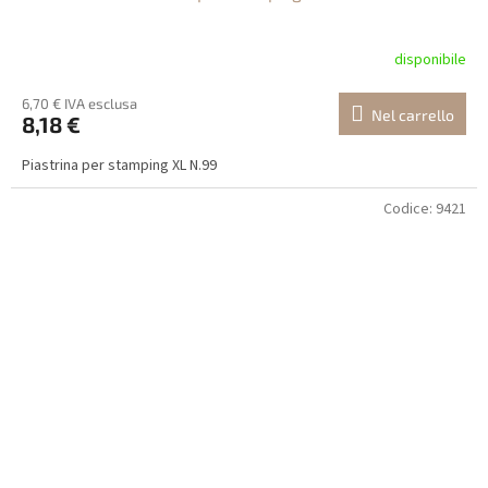
disponibile
6,70 € IVA esclusa
Nel carrello
8,18 €
Piastrina per stamping XL N.99
Codice:
9421