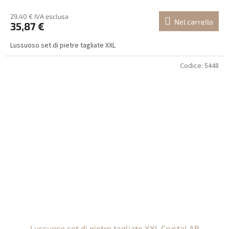
29,40 € IVA esclusa
Nel carrello
35,87 €
Lussuoso set di pietre tagliate XXL
Codice:
5448
Lussuoso set di pietre tagliate XXL Crystal AB