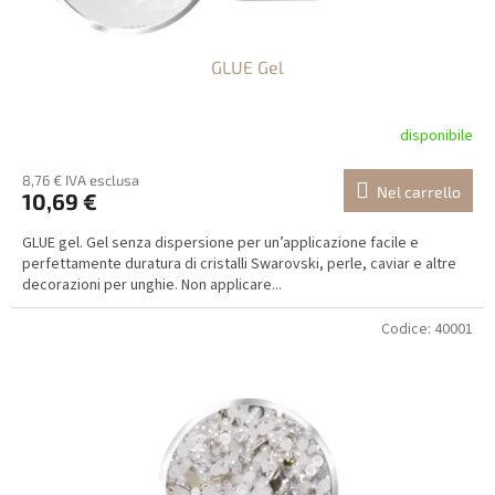
o
t
GLUE Gel
t
i
disponibile
8,76 € IVA esclusa
Nel carrello
10,69 €
GLUE gel. Gel senza dispersione per un’applicazione facile e
perfettamente duratura di cristalli Swarovski, perle, caviar e altre
decorazioni per unghie. Non applicare...
Codice:
40001