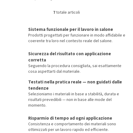
7
totale articoli
C
o
n
Sistema funzionale per il lavoro in salone
t
Prodotti progettati per funzionare in modo affidabile e
r
coerente tra loro nel contesto reale del salone.
o
l
Sicurezza del risultato con applicazione
l
corretta
i
d
Seguendo la procedura consigliata, sai esattamente
e
cosa aspettarti dal materiale.
l
Testati nella pratica reale — non guidati dalle
l
tendenze
'
e
Selezioniamo i materiali in base a stabilità, durata e
l
risultati prevedibili — non in base alle mode del
e
momento.
n
c
Risparmio di tempo ad ogni applicazione
o
Consistenza e comportamento dei materiali sono
ottimizzati per un lavoro rapido ed efficiente.