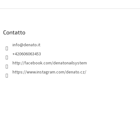
P
i
è
d
Contatto
i
info
@
denato.it
p
a
+420606063453
g
http://facebook.com/denatonailsystem
i
https://www.instagram.com/denato.cz/
n
a