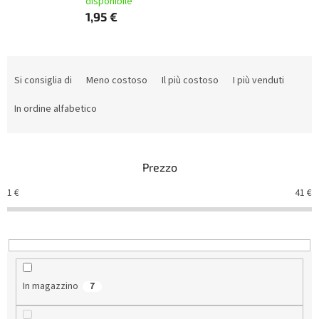
disponibile
1,95 €
O
r
Si consiglia di
Meno costoso
Il più costoso
I più venduti
d
i
In ordine alfabetico
n
a
m
Prezzo
e
n
1
€
41
€
t
o
d
e
i
p
In magazzino
7
r
o