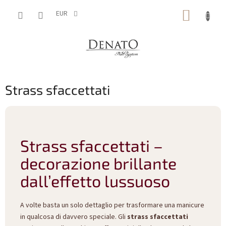
Vai
CARRE
al
EUR
contenuto
DELLA
SPESA
Strass sfaccettati
Strass sfaccettati –
decorazione brillante
dall’effetto lussuoso
A volte basta un solo dettaglio per trasformare una manicure
in qualcosa di davvero speciale. Gli
strass sfaccettati