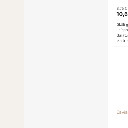
t
8,76 €
t
10,6
i
GLUE g
un’app
duratur
e altr
applica
Cavi