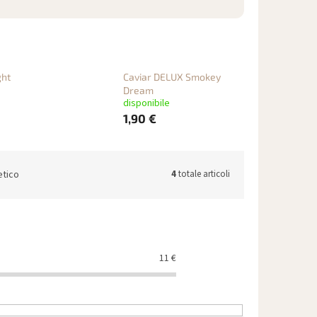
ght
Caviar DELUX Smokey
Dream
disponibile
1,90 €
etico
4
totale articoli
11
€