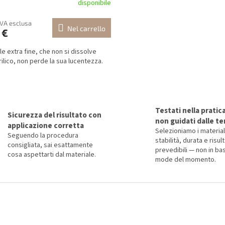
disponibile
 IVA esclusa
Nel carrello
 €
ale extra fine, che non si dissolve
rilico, non perde la sua lucentezza.
C
o
n
Testati nella pratic
t
Sicurezza del risultato con
non guidati dalle t
r
applicazione corretta
Selezioniamo i material
o
Seguendo la procedura
stabilità, durata e risult
l
consigliata, sai esattamente
prevedibili — non in bas
l
cosa aspettarti dal materiale.
mode del momento.
i
d
e
l
l
'
e