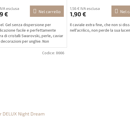
 IVA esclusa
1,56 € IVA esclusa
Nel carrello
Nel c
9 €
1,90 €
el. Gel senza dispersione per
Il caviale extra fine, che non si dis
licazione facile e perfettamente
nell'acrilico, non perde la sua luce
a di cristalli Swarovski, perle, caviar
e decorazioni per unghie. Non
re...
Codice:
8666
ar DELUX Night Dream