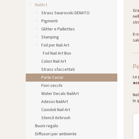
l
NailArt
e
Gra
Strass Swarovski DENATO
nel
Pigmenti
str
Glitter e Paillettes
Il 
Stamping
sal
Foil per Nail Art
Foil Nail Art Box
Colori Nail Art
Pe
Strass sfaccettati
Le 
Perle Caviar
ac
Fiori secchi
Water Decals NailArt
Nel
In 
Adesivi NailArt
Ciondoli Nail Art
Stencil Airbrush
Buoni regalo
Diffusori per ambiente