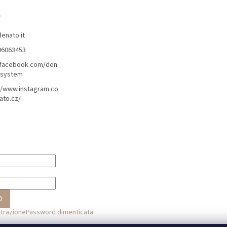
l
e
o
n
c
denato.it
o
06063453
/facebook.com/den
lsystem
//www.instagram.co
ato.cz/
O
strazione
Password dimenticata