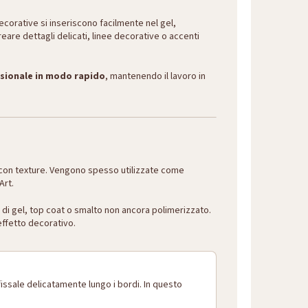
ecorative si inseriscono facilmente nel gel,
creare dettagli delicati, linee decorative o accenti
ssionale in modo rapido
, mantenendo il lavoro in
li con texture. Vengono spesso utilizzate come
Art.
di gel, top coat o smalto non ancora polimerizzato.
effetto decorativo.
fissale delicatamente lungo i bordi. In questo