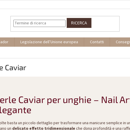
RICERCA
sador
Legislazione dell’Unione europea
Contatti
Conseg
e Caviar
erle Caviar per unghie – Nail A
legante
olte basta un piccolo dettaglio per trasformare una manicure semplice in un
eano un
delicato effetto tridimensionale
che dona profondità e una raffin