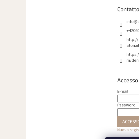
i
Contatt
p
a
info
@
g
i
+4206
n
http:/
a
atonai
https:
m/den
Accesso
E-mail
Password
ACCESS
Nuova regi