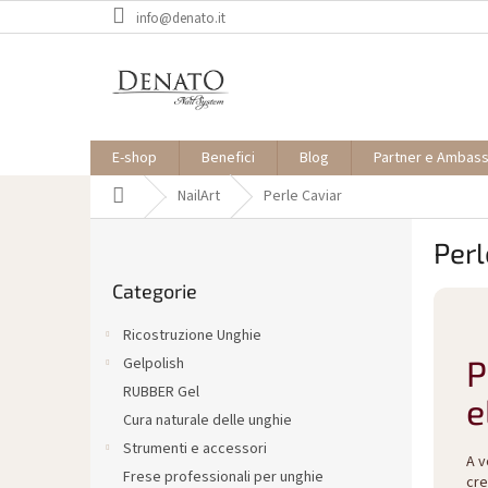
Vai
info@denato.it
al
contenuto
E-shop
Benefici
Blog
Partner e Ambas
Casa
NailArt
Perle Caviar
B
Perl
a
Saltare
r
Categorie
le
r
categorie
a
Ricostruzione Unghie
l
P
Gelpolish
a
RUBBER Gel
t
e
e
Cura naturale delle unghie
r
Strumenti e accessori
A v
a
Frese professionali per unghie
cr