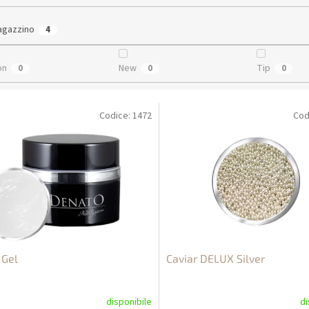
agazzino
4
on
New
Tip
0
0
0
Codice:
1472
Cod
 Gel
Caviar DELUX Silver
disponibile
di