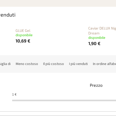
 venduti
Caviar DELUX Ni
GLUE Gel
Dream
disponibile
disponibile
10,69 €
1,90 €
iglia di
Meno costoso
Il più costoso
I più venduti
In ordine alfab
Prezzo
1
€