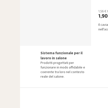
1,56 €
1,90
Il cavi
nell'ac
Sistema funzionale per il
lavoro in salone
Prodotti progettati per
funzionare in modo affidabile e
coerente tra loro nel contesto
reale del salone.
P
i
è
d