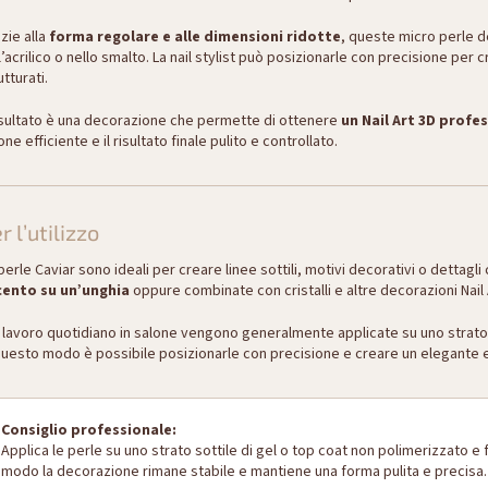
zie alla
forma regolare e alle dimensioni ridotte
, queste micro perle d
l’acrilico o nello smalto. La nail stylist può posizionarle con precisione per 
utturati.
risultato è una decorazione che permette di ottenere
un Nail Art 3D profe
one efficiente e il risultato finale pulito e controllato.
r l’utilizzo
perle Caviar sono ideali per creare linee sottili, motivi decorativi o dettag
cento su un’unghia
oppure combinate con cristalli e altre decorazioni Nail 
 lavoro quotidiano in salone vengono generalmente applicate su uno strato 
questo modo è possibile posizionarle con precisione e creare un elegante 
Consiglio professionale:
Applica le perle su uno strato sottile di gel o top coat non polimerizzato e 
modo la decorazione rimane stabile e mantiene una forma pulita e precisa.