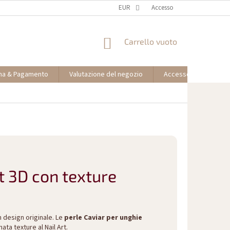
EUR
Accesso
CARRELLO
Carrello vuoto
DELLA
SPESA
na & Pagamento
Valutazione del negozio
Accesso partner affil
rt 3D con texture
 design originale. Le
perle Caviar per unghie
ata texture al Nail Art.