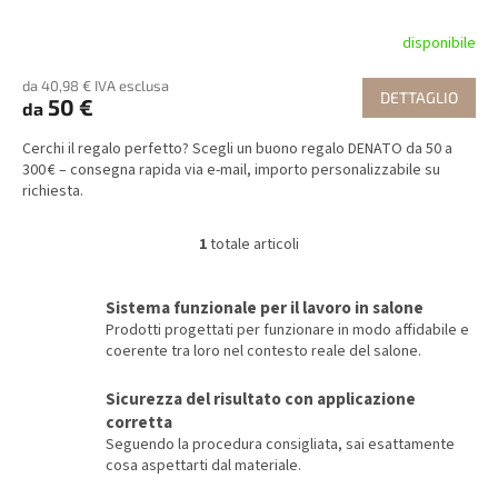
i
disponibile
da 40,98 € IVA esclusa
DETTAGLIO
50 €
da
Cerchi il regalo perfetto? Scegli un buono regalo DENATO da 50 a
300 € – consegna rapida via e-mail, importo personalizzabile su
richiesta.
1
totale articoli
C
o
n
Sistema funzionale per il lavoro in salone
t
Prodotti progettati per funzionare in modo affidabile e
r
coerente tra loro nel contesto reale del salone.
o
l
Sicurezza del risultato con applicazione
l
corretta
i
d
Seguendo la procedura consigliata, sai esattamente
e
cosa aspettarti dal materiale.
l