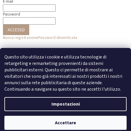
E-mail
Password
ACCESSO
Nuova registrazione
Password dimenticata
o
Questo sito utilizza i cookie e utilizza tecnologie di
Accesso con Facebook
retargeting e remarketing provenienti da sistemi
pubblicitari esterni. Questo ci permette di mostrare ai
Accesso con Google
visitatori che sono già interessati ai nostri prodotti i nostri
annunci sulla rete pubblicitaria di queste aziende.
Continuando a navigare su questo sito ne accetti l'utilizzo.
Creato da Shoptet
Impostazioni
Copyright 2026
DENATO
. Tutti i diritti riservati.
Modifica delle
Accettare
impostazioni dei cookie