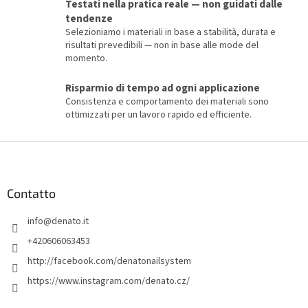
Testati nella pratica reale — non guidati dalle
l
tendenze
'
e
Selezioniamo i materiali in base a stabilità, durata e
l
risultati prevedibili — non in base alle mode del
e
momento.
n
c
Risparmio di tempo ad ogni applicazione
o
Consistenza e comportamento dei materiali sono
ottimizzati per un lavoro rapido ed efficiente.
P
i
è
d
Contatto
i
info
@
denato.it
p
a
+420606063453
g
http://facebook.com/denatonailsystem
i
https://www.instagram.com/denato.cz/
n
a