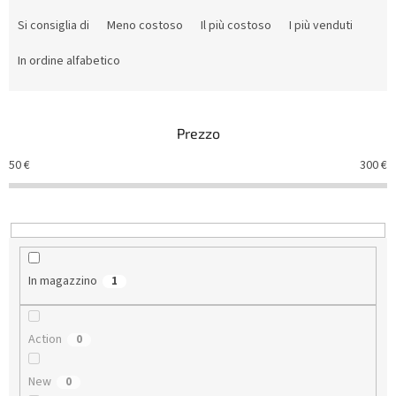
O
r
Si consiglia di
Meno costoso
Il più costoso
I più venduti
d
i
In ordine alfabetico
n
a
m
Prezzo
e
n
50
€
300
€
t
o
d
e
i
p
In magazzino
1
r
o
d
Action
0
o
t
New
0
t