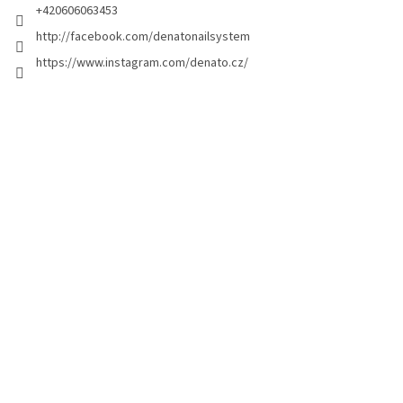
a
+420606063453
g
http://facebook.com/denatonailsystem
i
https://www.instagram.com/denato.cz/
n
a