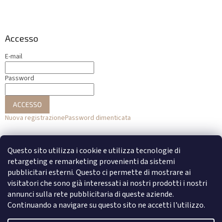
Accesso
E-mail
Password
ACCESSO
Nuova registrazione
Password dimenticata
o
Questo sito utilizza i cookie e utilizza tecnologie di
Accesso con Facebook
retargeting e remarketing provenienti da sistemi
pubblicitari esterni. Questo ci permette di mostrare ai
Accesso con Google
visitatori che sono già interessati ai nostri prodotti i nostri
annunci sulla rete pubblicitaria di queste aziende.
Continuando a navigare su questo sito ne accetti l'utilizzo.