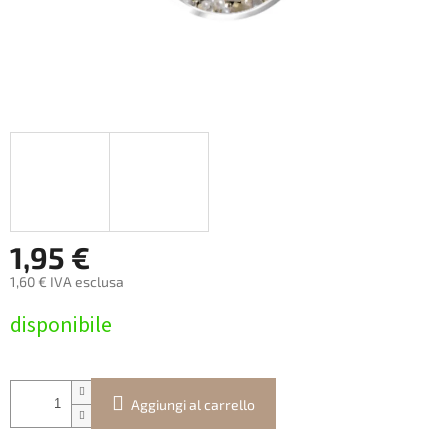
1,95 €
1,60 € IVA esclusa
Prezzo
disponibile
della
misura:
Aggiungi al carrello