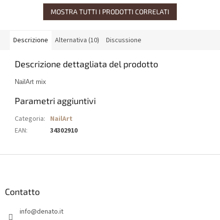
MOSTRA TUTTI I PRODOTTI CORRELATI
Descrizione
Alternativa (10)
Discussione
Descrizione dettagliata del prodotto
NailArt mix
Parametri aggiuntivi
Categoria
:
NailArt
EAN
:
34302910
P
i
è
d
Contatto
i
info
@
denato.it
p