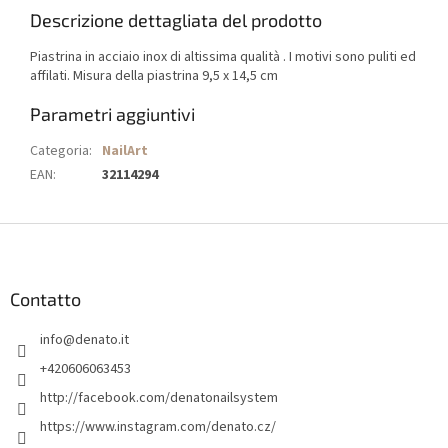
Descrizione dettagliata del prodotto
Piastrina in acciaio inox di altissima qualità . I motivi sono puliti ed
affilati. Misura della piastrina 9,5 x 14,5 cm
Parametri aggiuntivi
Categoria
:
NailArt
EAN
:
32114294
P
i
è
d
Contatto
i
info
@
denato.it
p
a
+420606063453
g
http://facebook.com/denatonailsystem
i
https://www.instagram.com/denato.cz/
n