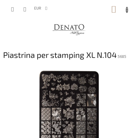
Vai
CARRE
al
EUR
contenuto
DELLA
SPESA
Piastrina per stamping XL N.104
5685