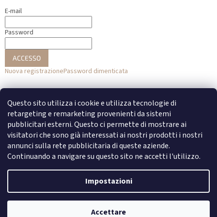
E-mail
Password
ACCESSO
Nuova registrazione
Password dimenticata
o
Questo sito utilizza i cookie e utilizza tecnologie di
Accesso con Facebook
retargeting e remarketing provenienti da sistemi
pubblicitari esterni. Questo ci permette di mostrare ai
Accesso con Google
visitatori che sono già interessati ai nostri prodotti i nostri
annunci sulla rete pubblicitaria di queste aziende.
Continuando a navigare su questo sito ne accetti l'utilizzo.
Creato da Shoptet
Impostazioni
Copyright 2026
DENATO
. Tutti i diritti riservati.
Modifica delle
Accettare
impostazioni dei cookie