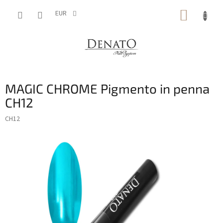
Vai
CARRE
al
EUR
contenuto
DELLA
SPESA
MAGIC CHROME Pigmento in penna
CH12
CH12