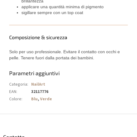
brillantezza
applicare una quantità minima di pigmento
sigillare sempre con un top coat
Composizione & sicurezza
Solo per uso professionale. Evitare il contatto con occhi e
pelle. Tenere fuori dalla portata dei bambini.
Parametri aggiuntivi
Categoria
:
NailArt
EAN
:
32117776
Colore
:
Blu
,
Verde
P
i
è