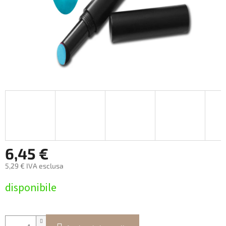
6,45 €
5,29 € IVA esclusa
Prezzo
disponibile
della
misura: