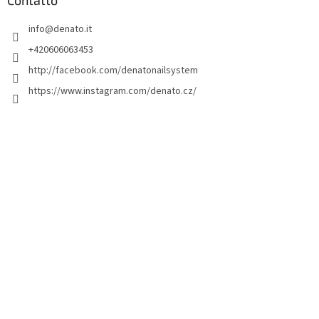
d
Contatto
i
info
@
denato.it
p
a
+420606063453
g
http://facebook.com/denatonailsystem
i
https://www.instagram.com/denato.cz/
n
a