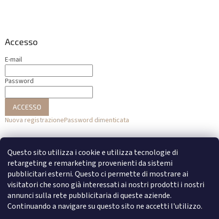
Accesso
E-mail
Password
ACCESSO
Nuova registrazione
Password dimenticata
o
Questo sito utilizza i cookie e utilizza tecnologie di
Accesso con Facebook
retargeting e remarketing provenienti da sistemi
pubblicitari esterni. Questo ci permette di mostrare ai
Accesso con Google
visitatori che sono già interessati ai nostri prodotti i nostri
annunci sulla rete pubblicitaria di queste aziende.
Continuando a navigare su questo sito ne accetti l'utilizzo.