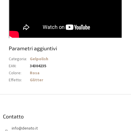
Parametri aggiuntivi
Categoria
:
Gelpolish
EAN
:
34304235
Colore
:
Rosa
Effetto
:
Glitter
P
i
è
d
Contatto
i
info
@
denato.it
p