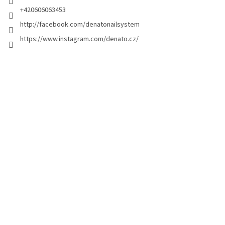
a
+420606063453
g
http://facebook.com/denatonailsystem
i
https://www.instagram.com/denato.cz/
n
a