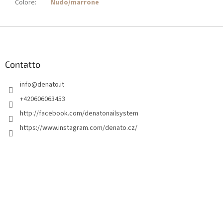
Colore
:
Nudo/marrone
P
i
è
d
Contatto
i
info
@
denato.it
p
a
+420606063453
g
http://facebook.com/denatonailsystem
i
https://www.instagram.com/denato.cz/
n
a