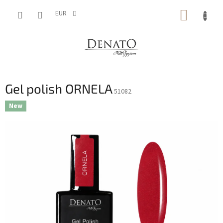
Vai
CARRE
al
EUR
contenuto
DELLA
SPESA
Gel polish ORNELA
51082
New