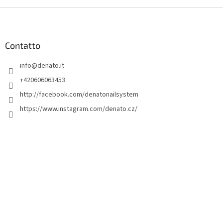
P
i
è
d
Contatto
i
info
@
denato.it
p
a
+420606063453
g
http://facebook.com/denatonailsystem
i
https://www.instagram.com/denato.cz/
n
a