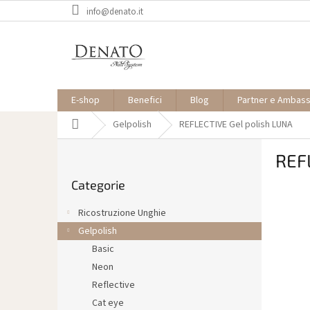
Vai
info@denato.it
al
contenuto
E-shop
Benefici
Blog
Partner e Ambas
Casa
Gelpolish
REFLECTIVE Gel polish LUNA
B
REF
a
Saltare
r
Categorie
le
r
categorie
a
Ricostruzione Unghie
l
Gelpolish
a
Basic
t
e
Neon
r
Reflective
a
Cat eye