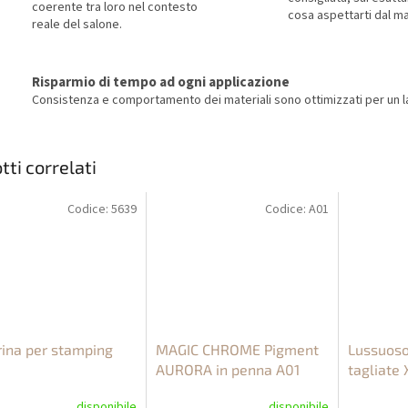
coerente tra loro nel contesto
cosa aspettarti dal ma
reale del salone.
Risparmio di tempo ad ogni applicazione
Consistenza e comportamento dei materiali sono ottimizzati per un la
tti correlati
Codice:
5639
Codice:
A01
rina per stamping
MAGIC CHROME Pigment
Lussuoso 
AURORA in penna A01
tagliate 
disponibile
disponibile