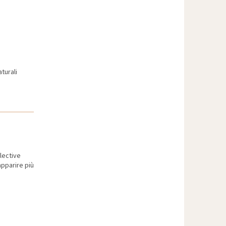
aturali
flective
pparire più