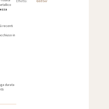
 risulta
Effetto
:
Glitter
etallico
tezza
iù recenti
racchiuso in
nga durata
tti