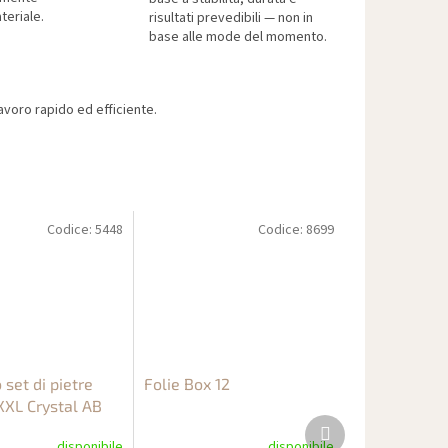
teriale.
risultati prevedibili — non in
base alle mode del momento.
voro rapido ed efficiente.
Codice:
5448
Codice:
8699
set di pietre
Folie Box 12
XXL Crystal AB
Prodotto
successivo
disponibile
disponibile