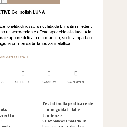
TIVE Gel polish LUNA
e tonalità di rosso arricchita da brillantini riflettenti
no un sorprendente effetto specchio alla luce. Alla
urale appare delicata e romantica; sotto lampada o
igiona un’intensa brillantezza metallica.
oni dettagliate
PA
CHIEDERE
GUARDA
CONDIVIDI
Testati nella pratica reale
tato
— non guidati dalle
orretta
tendenze
ra
Selezioniamo i materiali in
tamente
base a stabilità, durata e