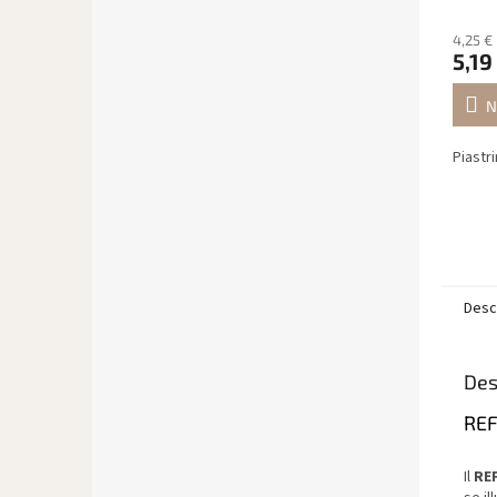
4,25 €
5,19
N
Piastr
Desc
Des
REF
Il
REF