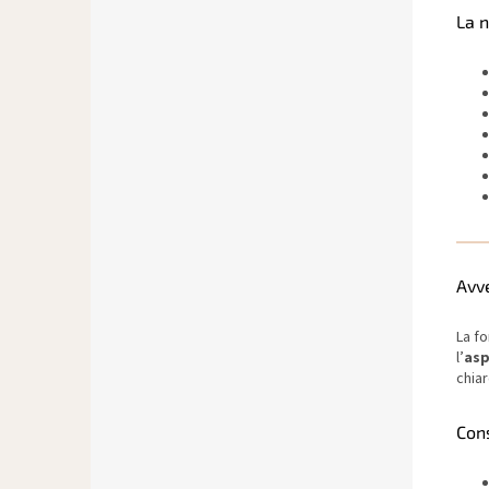
La n
Avv
La fo
l’
asp
chia
Cons