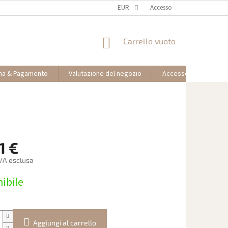
EUR
Accesso
CARRELLO
Carrello vuoto
DELLA
SPESA
na & Pagamento
Valutazione del negozio
Accesso partner affil
1 €
IVA esclusa
ibile
Aggiungi al carrello