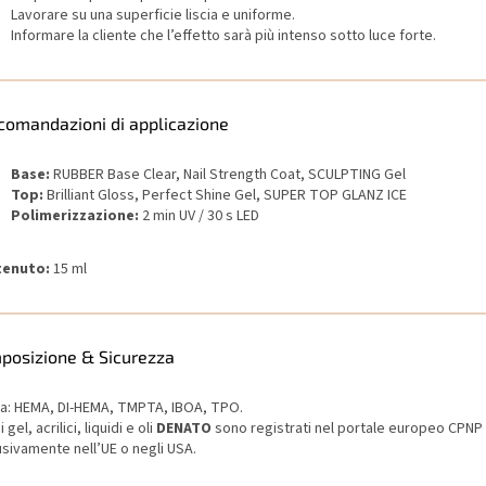
Lavorare su una superficie liscia e uniforme.
Informare la cliente che l’effetto sarà più intenso sotto luce forte.
comandazioni di applicazione
Base:
RUBBER Base Clear, Nail Strength Coat, SCULPTING Gel
Top:
Brilliant Gloss, Perfect Shine Gel, SUPER TOP GLANZ ICE
Polimerizzazione:
2 min UV / 30 s LED
tenuto:
15 ml
posizione & Sicurezza
a: HEMA, DI-HEMA, TMPTA, IBOA, TPO.
i gel, acrilici, liquidi e oli
DENATO
sono registrati nel portale europeo CPNP 
usivamente nell’UE o negli USA.