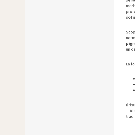
se il
morbi
prof
sofi
Scop
norm
pigm
un d
La f
Il ri
— ide
tradi