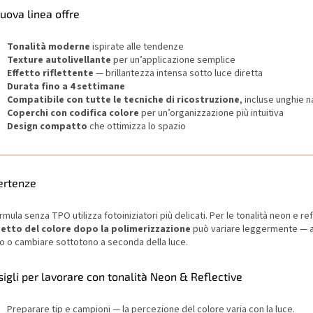
uova linea offre
Tonalità moderne
ispirate alle tendenze
Texture autolivellante
per un’applicazione semplice
Effetto riflettente
— brillantezza intensa sotto luce diretta
Durata fino a 4 settimane
Compatibile con tutte le tecniche di ricostruzione
, incluse unghie n
Coperchi con codifica colore
per un’organizzazione più intuitiva
Design compatto
che ottimizza lo spazio
ertenze
rmula senza TPO utilizza fotoiniziatori più delicati. Per le tonalità neon e re
etto del colore dopo la polimerizzazione
può variare leggermente — a
ro o cambiare sottotono a seconda della luce.
igli per lavorare con tonalità Neon & Reflective
Preparare tip e campioni — la percezione del colore varia con la luce.