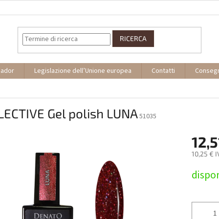
RICERCA
sador
Legislazione dell’Unione europea
Contatti
Conseg
LECTIVE Gel polish LUNA
51035
12,5
10,25 € 
Prezzo
dispon
della
misura: