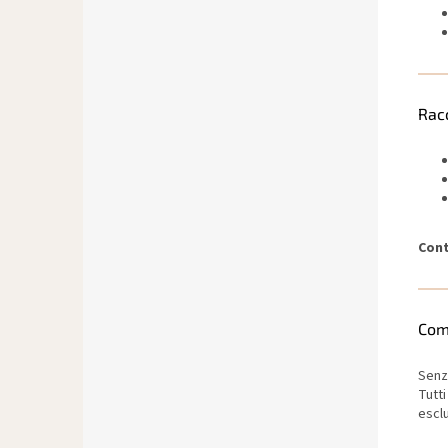
Rac
Con
Com
Senz
Tutti 
escl