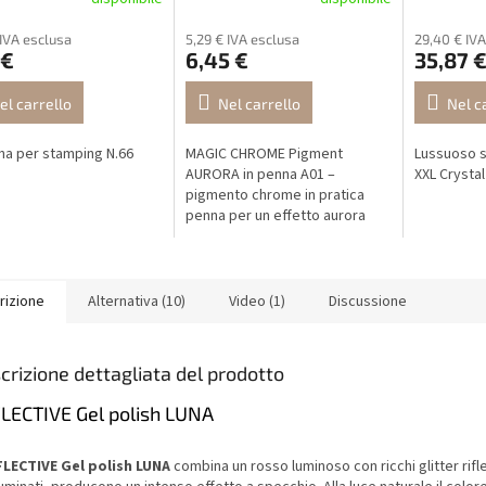
 IVA esclusa
5,29 € IVA esclusa
29,40 € IVA
 €
6,45 €
35,87 
el carrello
Nel carrello
Nel c
ina per stamping N.66
MAGIC CHROME Pigment
Lussuoso se
AURORA in penna A01 –
XXL Crystal
pigmento chrome in pratica
penna per un effetto aurora
con riflesso viola delicato
rizione
Alternativa (10)
Video (1)
Discussione
crizione dettagliata del prodotto
LECTIVE Gel polish LUNA
LECTIVE Gel polish LUNA
combina un rosso luminoso con ricchi glitter rifle