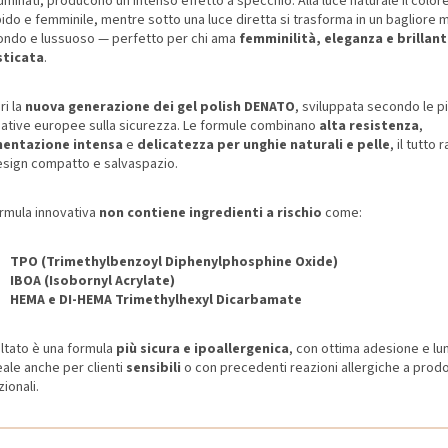
luminati, producono un intenso effetto a specchio. Alla luce naturale il colore
do e femminile, mentre sotto una luce diretta si trasforma in un bagliore m
ondo e lussuoso — perfetto per chi ama
femminilità, eleganza e brillan
sticata
.
ri la
nuova generazione dei gel polish DENATO
, sviluppata secondo le p
ative europee sulla sicurezza. Le formule combinano
alta resistenza
,
entazione intensa
e
delicatezza per unghie naturali e pelle
, il tutto 
esign compatto e salvaspazio.
ormula innovativa
non contiene ingredienti a rischio
come:
TPO (Trimethylbenzoyl Diphenylphosphine Oxide)
IBOA (Isobornyl Acrylate)
HEMA e DI-HEMA Trimethylhexyl Dicarbamate
sultato è una formula
più sicura e ipoallergenica
, con ottima adesione e lu
ale anche per clienti
sensibili
o con precedenti reazioni allergiche a prodo
zionali.