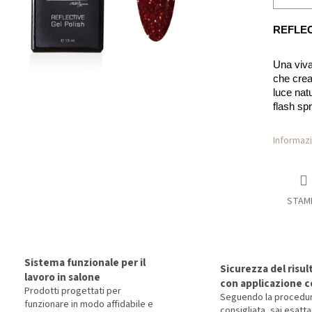
REFLEC
Una vivac
che crea
luce nat
flash spr
Informazi
STAM
Sistema funzionale per il
Sicurezza del risul
lavoro in salone
con applicazione c
Prodotti progettati per
Seguendo la procedu
funzionare in modo affidabile e
consigliata, sai esat