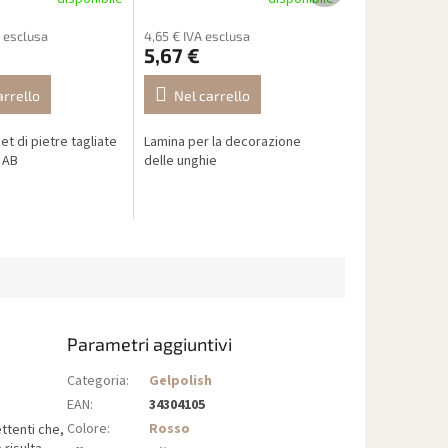
 esclusa
4,65 € IVA esclusa
€
5,67 €
arrello
Nel carrello
t di pietre tagliate
Lamina per la decorazione
 AB
delle unghie
Parametri aggiuntivi
Categoria
:
Gelpolish
EAN
:
34304105
Colore
:
Rosso
ttenti che,