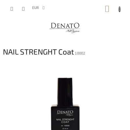
Vai
CARRE
al
EUR
contenuto
DELLA
SPESA
NAIL STRENGHT Coat
10002