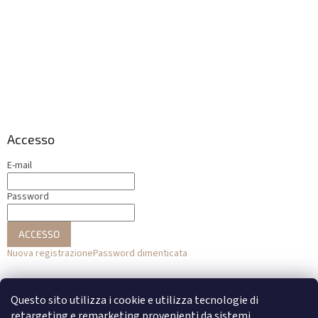
Accesso
E-mail
Password
ACCESSO
Nuova registrazione
Password dimenticata
o
Questo sito utilizza i cookie e utilizza tecnologie di
Accesso con Facebook
retargeting e remarketing provenienti da sistemi