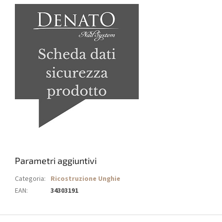
Parametri aggiuntivi
Categoria
:
Ricostruzione Unghie
EAN
:
34303191
P