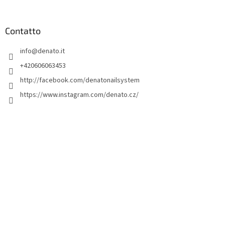
i
è
d
Contatto
i
info
@
denato.it
p
a
+420606063453
g
http://facebook.com/denatonailsystem
i
https://www.instagram.com/denato.cz/
n
a