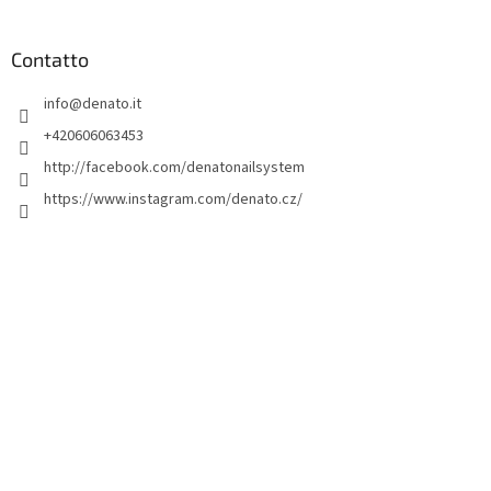
i
è
d
Contatto
i
info
@
denato.it
p
a
+420606063453
g
http://facebook.com/denatonailsystem
i
https://www.instagram.com/denato.cz/
n
a