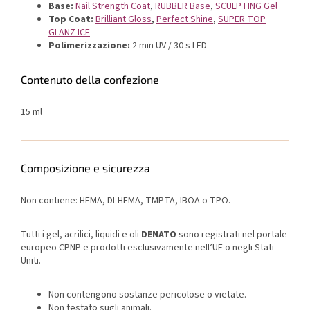
Base:
Nail Strength Coat
,
RUBBER Base
,
SCULPTING Gel
Top Coat:
Brilliant Gloss
,
Perfect Shine
,
SUPER TOP
GLANZ ICE
Polimerizzazione:
2 min UV / 30 s LED
Contenuto della confezione
15 ml
Composizione e sicurezza
Non contiene: HEMA, DI-HEMA, TMPTA, IBOA o TPO.
Tutti i gel, acrilici, liquidi e oli
DENATO
sono registrati nel portale
europeo CPNP e prodotti esclusivamente nell’UE o negli Stati
Uniti.
Non contengono sostanze pericolose o vietate.
Non testato sugli animali.