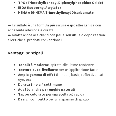
TPO (Trimethylbenzoyl Diphenylphosphine Oxide)
IBOA (Isobornyl Acrylate)
HEMA e DI-HEMA Trimethylhexyl Dicarbamate
➡️ Il risultato è una formula
più sicura e ipoallergenica
con
eccellente adesione e durata.
➡️ Adatta anche alle clienti con
pelle sensibile
o dopo reazioni
allergiche ai prodotti convenzionali.
Vantaggi principali
Tonalità moderne
ispirate alle ultime tendenze
Texture auto-livellante
per un’applicazione facile
Ampia gamma di effetti
– neon, basic, reflective, cat-
eye, ecc.
Durata fino a 4 settimane
Adatto anche per unghie naturali
Tappo colorato
per una scelta più rapida
Design compatto
per un risparmio di spazio