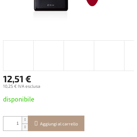
12,51 €
10,25 € IVA esclusa
Prezzo
disponibile
della
misura:
Aggiungi al carrello