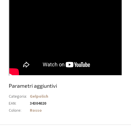
Parametri aggiuntivi
Categoria
:
Gelpolish
EAN
:
34304020
Colore
:
Rosso
P