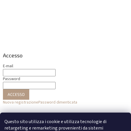
Accesso
E-mail
Password
ACCESSO
Nuova registrazione
Password dimenticata
o
Questo sito utilizza i cookie e utilizza tecnologie di
Accesso con Facebook
retargeting e remarketing provenienti da sistemi