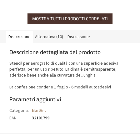
MOSTRA TUTTI I PRODOTTI CORRELATI
Descrizione
Alternativa (10)
Discussione
Descrizione dettagliata del prodotto
Stencil per aerografo di qualità con una superficie adesiva
perfetta, per un uso ripetuto. La dima è semitrasparente,
aderisce bene anche alla curvatura dell'unghia.
La confezione contiene 1 foglio - 6 modelli autoadesivi
Parametri aggiuntivi
Categoria
:
NailArt
EAN
:
32101799
P