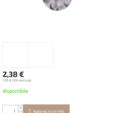
2,38 €
1,95 € IVA esclusa
Prezzo
disponibile
della
misura:
Aggiungi al carrello