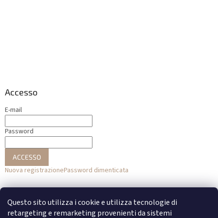
Accesso
E-mail
Password
ACCESSO
Nuova registrazione
Password dimenticata
o
Questo sito utilizza i cookie e utilizza tecnologie di
Accesso con Facebook
retargeting e remarketing provenienti da sistemi