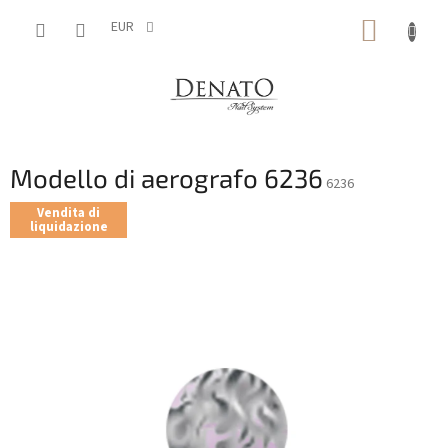
Vai
CARRE
al
EUR
contenuto
DELLA
SPESA
Modello di aerografo 6236
6236
Vendita di
liquidazione