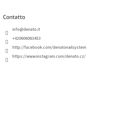
i
è
d
Contatto
i
info
@
denato.it
p
a
+420606063453
g
http://facebook.com/denatonailsystem
i
https://www.instagram.com/denato.cz/
n
a