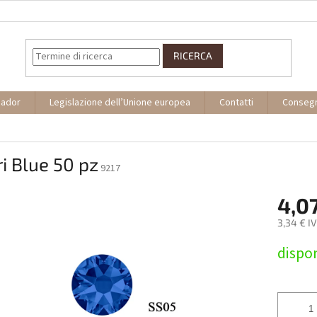
RICERCA
sador
Legislazione dell’Unione europea
Contatti
Conseg
i Blue 50 pz
9217
4,0
3,34 € I
Prezzo
dispon
della
misura: