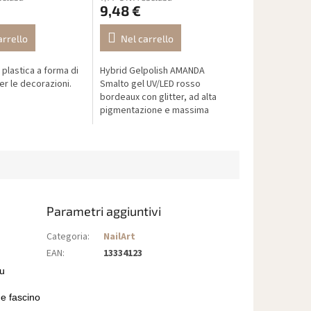
9,48 €
arrello
Nel carrello
i plastica a forma di
Hybrid Gelpolish AMANDA
er le decorazioni.
Smalto gel UV/LED rosso
bordeaux con glitter, ad alta
pigmentazione e massima
aderenza. Una tonalità
elegante e scintillante per
design festivi e moderni.
Parametri aggiuntivi
Categoria
:
NailArt
EAN
:
13334123
lu
e fascino