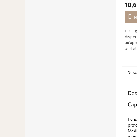
10,6
N
GLUE g
disper
un’app
perfet
cristal
caviar
unghie.
Desc
Des
Cap
I cris
profo
Medi
a qu