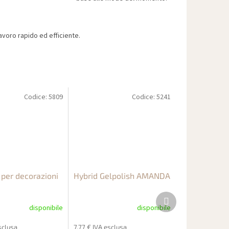
voro rapido ed efficiente.
Codice:
5809
Codice:
5241
 per decorazioni
Hybrid Gelpolish AMANDA
Prodotto
successivo
disponibile
disponibile
esclusa
7,77 € IVA esclusa