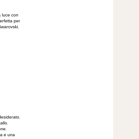
la luce con
erfetta per
 Swarovski.
desiderato.
allo.
one.
ra e una