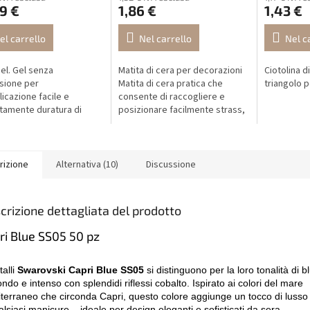
9 €
1,86 €
1,43 €
el carrello
Nel carrello
Nel c
el. Gel senza
Matita di cera per decorazioni
Ciotolina d
sione per
Matita di cera pratica che
triangolo p
licazione facile e
consente di raccogliere e
tamente duratura di
posizionare facilmente strass,
li Swarovski, perle,
perle e altre piccole
 e altre decorazioni per
decorazioni durante la nail art.
 Non applicare...
rizione
Alternativa (10)
Discussione
crizione dettagliata del prodotto
ri Blue SS05 50 pz
talli
Swarovski Capri Blue SS05
si distinguono per la loro tonalità di b
ndo e intenso con splendidi riflessi cobalto. Ispirato ai colori del mare
terraneo che circonda Capri, questo colore aggiunge un tocco di lusso 
alsiasi manicure – ideale per design eleganti e sofisticati da sera.