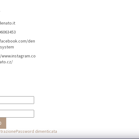
o
denato.it
06063453
/facebook.com/den
lsystem
//www.instagram.co
ato.cz/
O
strazione
Password dimenticata