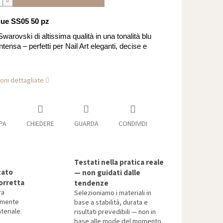
lue SS05 50 pz
 Swarovski di altissima qualità in una tonalità blu
ntensa – perfetti per Nail Art eleganti, decise e
oni dettagliate
PA
CHIEDERE
GUARDA
CONDIVIDI
Testati nella pratica reale
tato
— non guidati dalle
orretta
tendenze
ra
Selezioniamo i materiali in
tamente
base a stabilità, durata e
teriale.
risultati prevedibili — non in
base alle mode del momento.