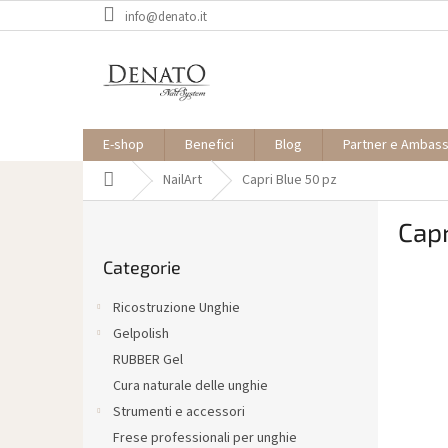
Vai
info@denato.it
al
contenuto
E-shop
Benefici
Blog
Partner e Ambas
Casa
NailArt
Capri Blue 50 pz
B
Capr
a
Saltare
r
Categorie
le
r
categorie
a
Ricostruzione Unghie
l
Gelpolish
a
RUBBER Gel
t
e
Cura naturale delle unghie
r
Strumenti e accessori
a
Frese professionali per unghie