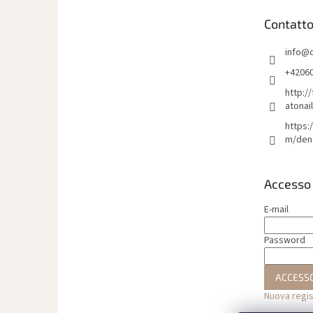
i
Contatt
p
a
info
@
g
i
+4206
n
http:/
a
atonai
https:
m/den
Accesso
E-mail
Password
ACCESS
Nuova regi