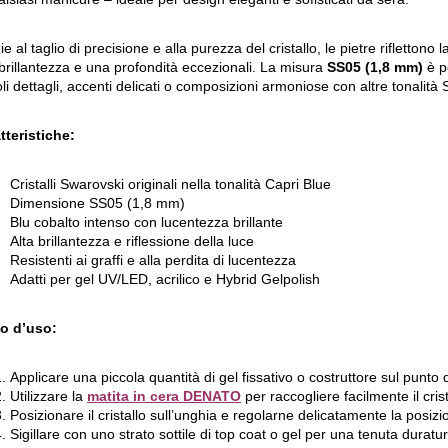
e al taglio di precisione e alla purezza del cristallo, le pietre riflettono 
brillantezza e una profondità eccezionali. La misura
SS05 (1,8 mm)
è p
oli dettagli, accenti delicati o composizioni armoniose con altre tonalità
tteristiche:
Cristalli Swarovski originali nella tonalità Capri Blue
Dimensione SS05 (1,8 mm)
Blu cobalto intenso con lucentezza brillante
Alta brillantezza e riflessione della luce
Resistenti ai graffi e alla perdita di lucentezza
Adatti per gel UV/LED, acrilico e Hybrid Gelpolish
o d’uso:
Applicare una piccola quantità di gel fissativo o costruttore sul punto 
Utilizzare la
matita in cera DENATO
per raccogliere facilmente il crist
Posizionare il cristallo sull’unghia e regolarne delicatamente la posizi
Sigillare con uno strato sottile di top coat o gel per una tenuta duratu