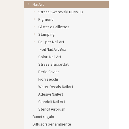
l
NailArt
e
Strass Swarovski DENATO
Pigmenti
Glitter e Paillettes
Stamping
Foil per Nail Art
Foil Nail Art Box
Colori Nail Art
Strass sfaccettati
Perle Caviar
Fiori secchi
Water Decals NailArt
Adesivi NailArt
Ciondoli Nail Art
Stencil Airbrush
Buoni regalo
Diffusori per ambiente