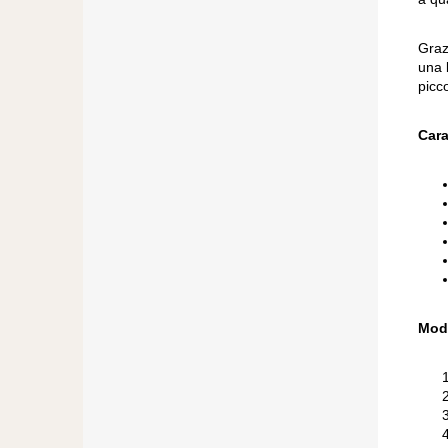
Grazi
una 
picc
Cara
Mod