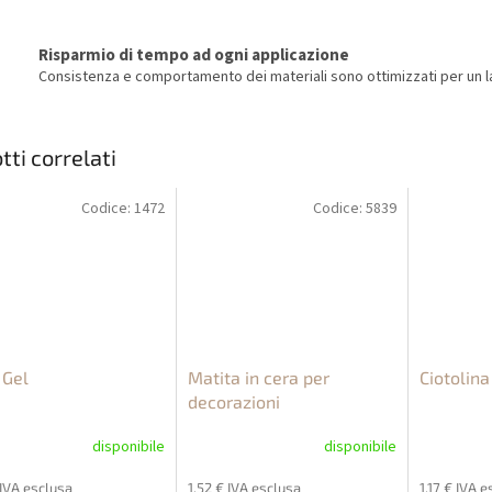
Risparmio di tempo ad ogni applicazione
Consistenza e comportamento dei materiali sono ottimizzati per un la
tti correlati
Codice:
1472
Codice:
5839
 Gel
Matita in cera per
Ciotolina
decorazioni
disponibile
disponibile
 IVA esclusa
1,52 € IVA esclusa
1,17 € IVA 