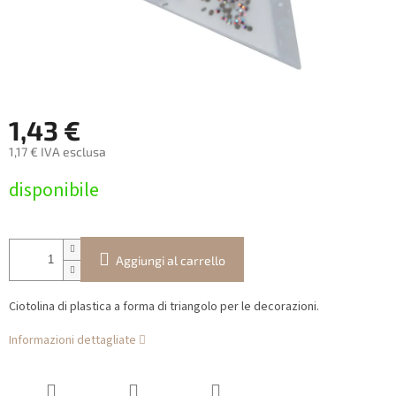
1,43 €
1,17 € IVA esclusa
Prezzo
disponibile
della
misura:
Aggiungi al carrello
Ciotolina di plastica a forma di triangolo per le decorazioni.
Informazioni dettagliate