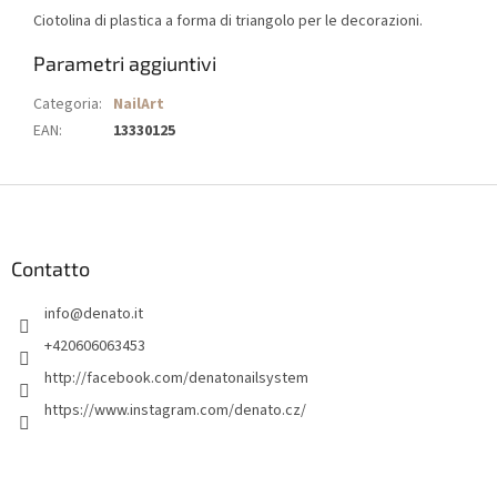
Ciotolina di plastica a forma di triangolo per le decorazioni.
Parametri aggiuntivi
Categoria
:
NailArt
EAN
:
13330125
P
i
è
d
Contatto
i
info
@
denato.it
p
a
+420606063453
g
http://facebook.com/denatonailsystem
i
https://www.instagram.com/denato.cz/
n
a