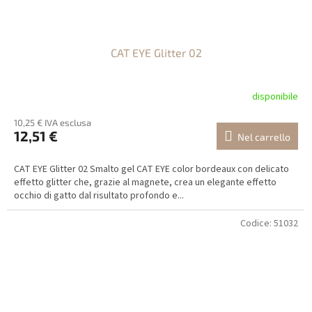
CAT EYE Glitter 02
disponibile
10,25 € IVA esclusa
12,51 €
Nel carrello
CAT EYE Glitter 02 Smalto gel CAT EYE color bordeaux con delicato
effetto glitter che, grazie al magnete, crea un elegante effetto
occhio di gatto dal risultato profondo e...
Codice:
51032