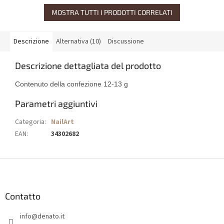
MOSTRA TUTTI I PRODOTTI CORRELATI
Descrizione
Alternativa (10)
Discussione
Descrizione dettagliata del prodotto
Contenuto della confezione 12-13 g
Parametri aggiuntivi
Categoria
:
NailArt
EAN
:
34302682
P
i
è
d
Contatto
i
info
@
denato.it
p