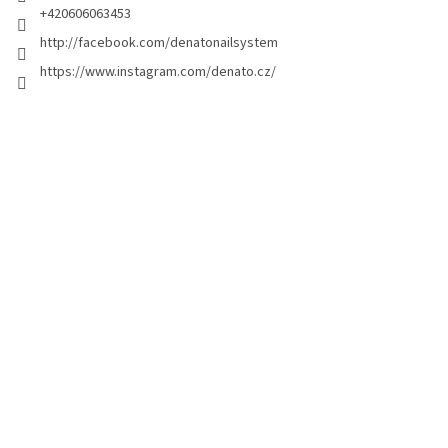
a
+420606063453
g
http://facebook.com/denatonailsystem
i
https://www.instagram.com/denato.cz/
n
a