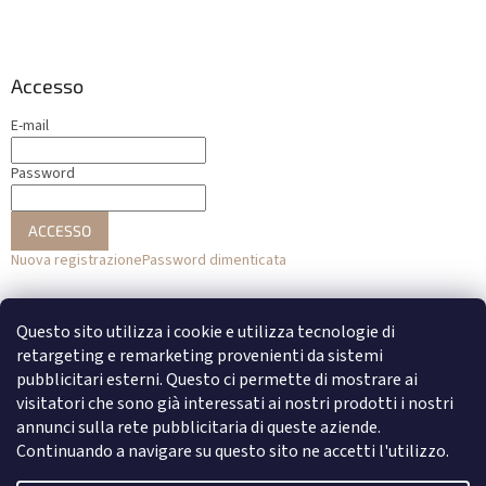
Accesso
E-mail
Password
ACCESSO
Nuova registrazione
Password dimenticata
o
Questo sito utilizza i cookie e utilizza tecnologie di
Accesso con Facebook
retargeting e remarketing provenienti da sistemi
pubblicitari esterni. Questo ci permette di mostrare ai
Accesso con Google
visitatori che sono già interessati ai nostri prodotti i nostri
annunci sulla rete pubblicitaria di queste aziende.
Continuando a navigare su questo sito ne accetti l'utilizzo.