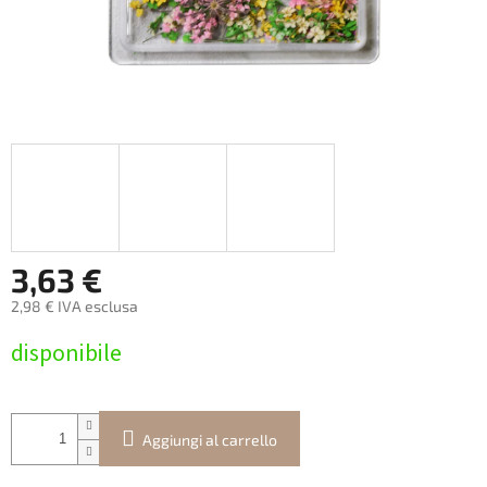
3,63 €
2,98 € IVA esclusa
Prezzo
disponibile
della
misura:
Aggiungi al carrello