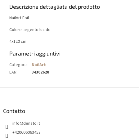
Descrizione dettagliata del prodotto
NailArt Foil
Colore: argento lucido
4x120 cm
Parametri aggiuntivi
Categoria
:
NailArt
EAN
:
34302620
P
i
è
d
Contatto
i
info
@
denato.it
p
a
+420606063453
g