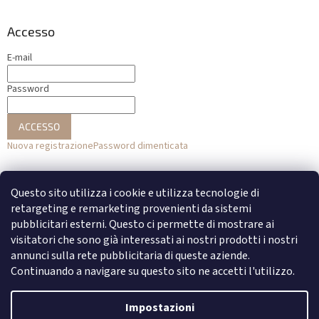
Accesso
E-mail
Password
ACCESSO
Nuova registrazione
Password dimenticata
o
Questo sito utilizza i cookie e utilizza tecnologie di
Accesso con Facebook
retargeting e remarketing provenienti da sistemi
pubblicitari esterni. Questo ci permette di mostrare ai
Accesso con Google
visitatori che sono già interessati ai nostri prodotti i nostri
annunci sulla rete pubblicitaria di queste aziende.
Continuando a navigare su questo sito ne accetti l'utilizzo.
Creato da Shoptet
Impostazioni