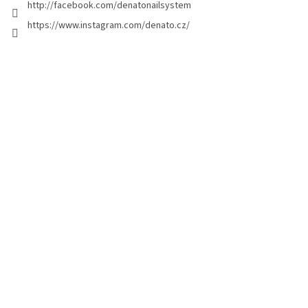
http://facebook.com/denatonailsystem
i
https://www.instagram.com/denato.cz/
n
a