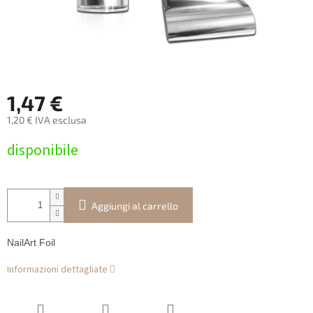
1,47 €
1,20 € IVA esclusa
Prezzo
disponibile
della
misura:
Aggiungi al carrello
NailArt Foil
Informazioni dettagliate