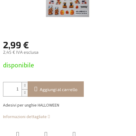
2,99 €
2,45 € IVA esclusa
Prezzo
disponibile
della
misura:
Aggiungi al carrello
Adesivi per unghie HALLOWEEN
Informazioni dettagliate