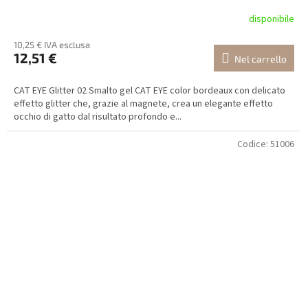
disponibile
10,25 € IVA esclusa
12,51 €
Nel carrello
CAT EYE Glitter 02 Smalto gel CAT EYE color bordeaux con delicato
effetto glitter che, grazie al magnete, crea un elegante effetto
occhio di gatto dal risultato profondo e...
Codice:
51006