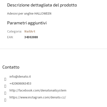
Descrizione dettagliata del prodotto
Adesivi per unghie HALLOWEEN
Parametri aggiuntivi
Categoria
:
NailArt
EAN
:
34302088
P
i
è
d
Contatto
i
info
@
denato.it
p
a
+420606063453
g
http://facebook.com/denatonailsystem
i
https://www.instagram.com/denato.cz/
n
a