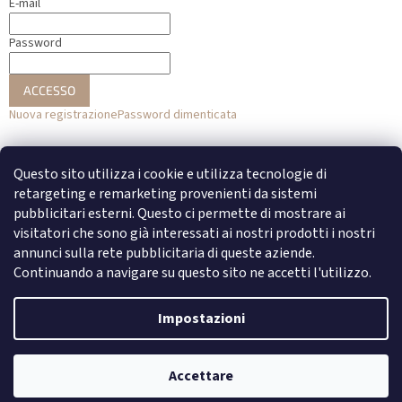
E-mail
Password
ACCESSO
Nuova registrazione
Password dimenticata
o
Questo sito utilizza i cookie e utilizza tecnologie di
Accesso con Facebook
retargeting e remarketing provenienti da sistemi
pubblicitari esterni. Questo ci permette di mostrare ai
Accesso con Google
visitatori che sono già interessati ai nostri prodotti i nostri
annunci sulla rete pubblicitaria di queste aziende.
Continuando a navigare su questo sito ne accetti l'utilizzo.
Creato da Shoptet
Impostazioni
Copyright 2026
DENATO
. Tutti i diritti riservati.
Modifica delle
Accettare
impostazioni dei cookie