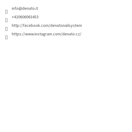
i
info
@
denato.it
p
a
+420606063453
g
http://facebook.com/denatonailsystem
i
https://www.instagram.com/denato.cz/
n
a