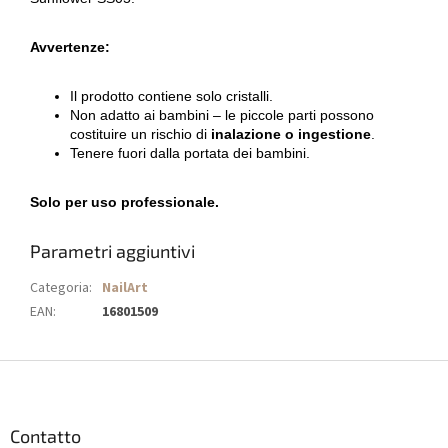
Avvertenze:
Il prodotto contiene solo cristalli.
Non adatto ai bambini – le piccole parti possono
costituire un rischio di
inalazione o ingestione
.
Tenere fuori dalla portata dei bambini.
Solo per uso professionale.
Parametri aggiuntivi
Categoria
:
NailArt
EAN
:
16801509
P
i
è
d
Contatto