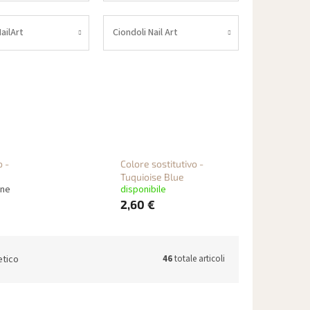
ailArt
Ciondoli Nail Art
o -
Colore sostitutivo -
Tuquioise Blue
ane
disponibile
2,60 €
etico
46
totale articoli