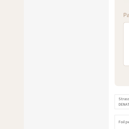
Pa
Stras
DENA
Foil p