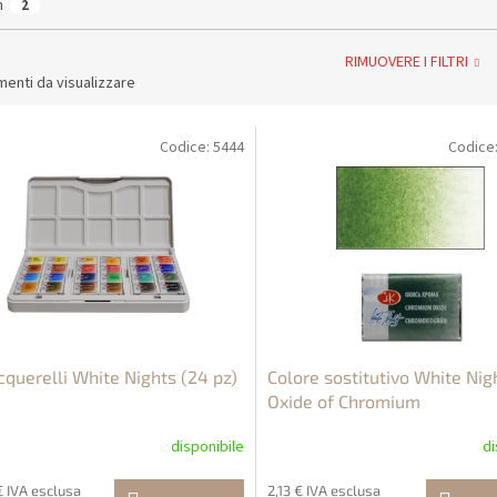
n
2
RIMUOVERE I FILTRI
enti da visualizzare
Codice:
5444
Codice
cquerelli White Nights (24 pz)
Colore sostitutivo White Nig
Oxide of Chromium
disponibile
di
€ IVA esclusa
2,13 € IVA esclusa