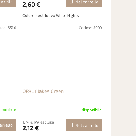
arrello
Nel carrello
2,60 €
Colore sostitutivo White Nights
ice:
6510
Codice:
8000
OPAL Flakes Green
sponibile
disponibile
1,74 € IVA esclusa
arrello
Nel carrello
2,12 €