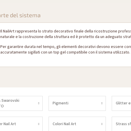
rte del sistema
Il NailArt rappresenta lo strato decorativo finale della ricostruzione profe
naturale e la costruzione della struttura ed è protetto da un adeguato strato
Per garantire durata nel tempo, gli elementi decorativi devono essere corr
accuratamente sigillati con un top gel compatibile con il sistema utilizzato.
s Swarovski
Pigmenti
Glitter e
TO
er Nail Art
Colori Nail Art
Strass s