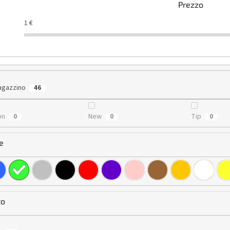
Prezzo
1
€
agazzino
46
on
New
Tip
0
0
0
e
to