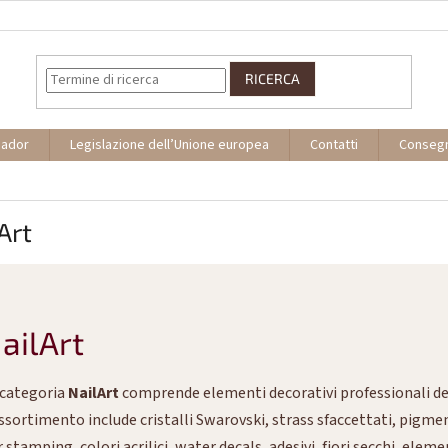
RICERCA
sador
Legislazione dell’Unione europea
Contatti
Conseg
Art
ailArt
 categoria
NailArt
comprende elementi decorativi professionali des
ssortimento include cristalli Swarovski, strass sfaccettati, pigmenti
 stamping, colori acrilici, water decals, adesivi, fiori secchi, eleme