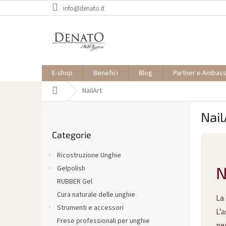
Vai
info@denato.it
al
contenuto
E-shop
Benefici
Blog
Partner e Ambas
Casa
NailArt
B
Nail
a
Saltare
r
Categorie
le
r
categorie
a
Ricostruzione Unghie
l
N
Gelpolish
a
RUBBER Gel
t
e
Cura naturale delle unghie
La
r
Strumenti e accessori
L’a
a
Frese professionali per unghie
per