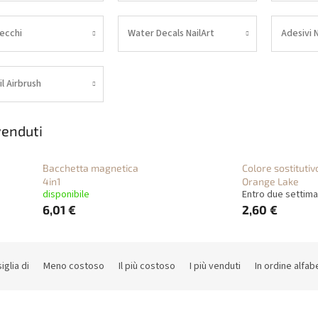
secchi
Water Decals NailArt
Adesivi N
l Airbrush
 venduti
Bacchetta magnetica
Colore sostitutiv
4in1
Orange Lake
disponibile
Entro due settim
6,01 €
2,60 €
iglia di
Meno costoso
Il più costoso
I più venduti
In ordine alfab