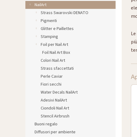
l
NailArt
e
el
Strass Swarovski DENATO
mo
Pigmenti
Glitter e Paillettes
Le 
Stamping
più
Foil per Nail Art
te
Foil Nail Art Box
Colori Nail Art
Strass sfaccettati
Ap
Perle Caviar
Fiori secchi
Water Decals NailArt
Adesivi NailArt
Ciondoli Nail Art
Stencil Airbrush
Buoni regalo
Diffusori per ambiente