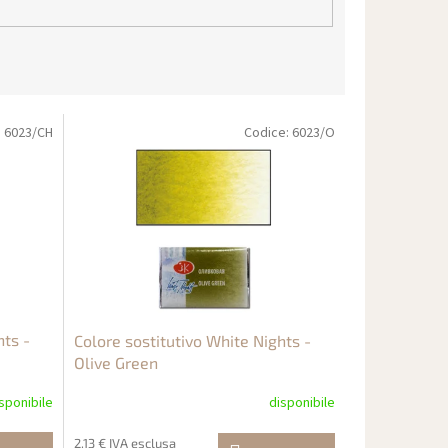
:
6023/CH
Codice:
6023/O
hts -
Colore sostitutivo White Nights -
Olive Green
sponibile
disponibile
2,13 € IVA esclusa