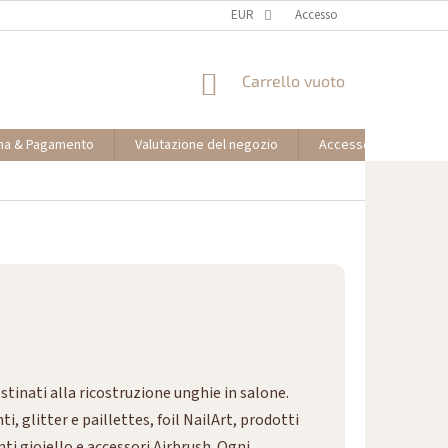
EUR
Accesso
CARRELLO
Carrello vuoto
DELLA
SPESA
na & Pagamento
Valutazione del negozio
Accesso partner affil
tinati alla ricostruzione unghie in salone.
, glitter e paillettes, foil NailArt, prodotti
nti gioiello e accessori Airbrush. Ogni