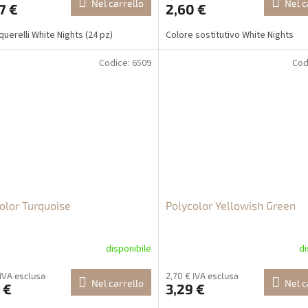
Nel carrello
Nel c
7 €
2,60 €
querelli White Nights (24 pz)
Colore sostitutivo White Nights
Codice:
6509
Cod
olor Turquoise
Polycolor Yellowish Green
disponibile
di
 IVA esclusa
2,70 € IVA esclusa
Nel carrello
Nel c
 €
3,29 €