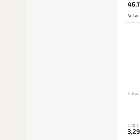
t
46,1
i
Set ac
Polyc
2,70 €
3,29