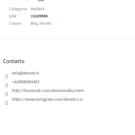
Categoria
:
NailArt
EAN
:
32109900
Colore
:
Blu
,
Verde
P
i
è
d
Contatto
i
info
@
denato.it
p
a
+420606063453
g
http://facebook.com/denatonailsystem
i
https://www.instagram.com/denato.cz/
n
a