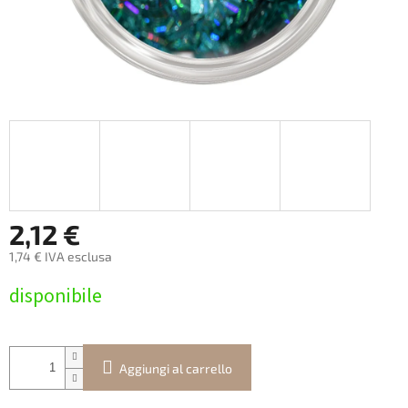
2,12 €
1,74 € IVA esclusa
Prezzo
disponibile
della
misura:
Aggiungi al carrello