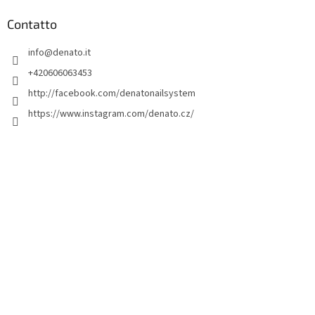
è
d
Contatto
i
info
@
denato.it
p
a
+420606063453
g
http://facebook.com/denatonailsystem
i
https://www.instagram.com/denato.cz/
n
a