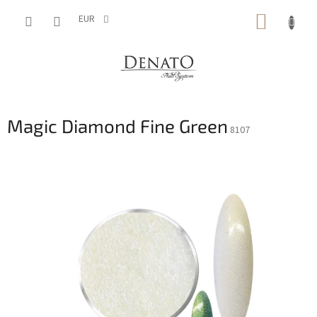
Vai
CARRE
al
EUR
contenuto
DELLA
SPESA
Magic Diamond Fine Green
8107