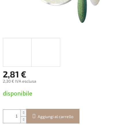
2,81 €
2,30 € IVA esclusa
Prezzo
disponibile
della
misura:
Aggiungi al carrello