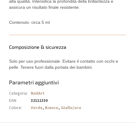
alta qualità. Intensifica la profondità della brillantezza e
assicura un risultato finale resistente.
Contenuto: circa 5 ml
Composizione & sicurezza
Solo per uso professionale. Evitare il contatto con occhi e
pelle. Tenere fuori dalla portata dei bambini.
Parametri aggiuntivi
Categoria
:
NailArt
EAN
:
32111330
Colore
:
Verde
,
Bianco
,
Giallo/oro
P
i