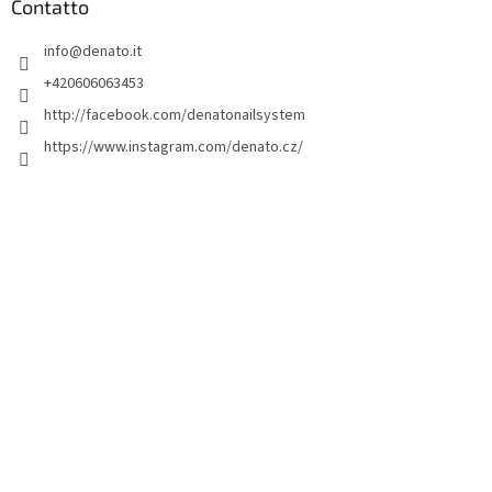
d
Contatto
i
info
@
denato.it
p
a
+420606063453
g
http://facebook.com/denatonailsystem
i
https://www.instagram.com/denato.cz/
n
a