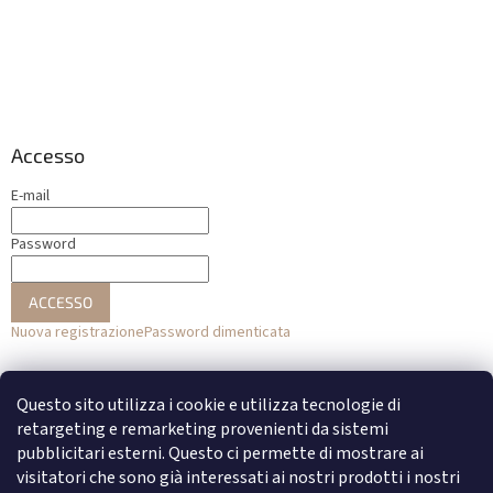
Accesso
E-mail
Password
ACCESSO
Nuova registrazione
Password dimenticata
o
Questo sito utilizza i cookie e utilizza tecnologie di
Accesso con Facebook
retargeting e remarketing provenienti da sistemi
pubblicitari esterni. Questo ci permette di mostrare ai
Accesso con Google
visitatori che sono già interessati ai nostri prodotti i nostri