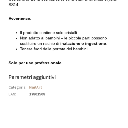
SS14.
Avvertenze:
Il prodotto contiene solo cristalli.
Non adatto ai bambini – le piccole parti possono
costituire un rischio di
inalazione o ingestione
.
Tenere fuori dalla portata dei bambini.
Solo per uso professionale.
Parametri aggiuntivi
Categoria
:
NailArt
EAN
:
17801508
P
i
è