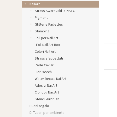
l
NailArt
e
Strass Swarovski DENATO
Pigmenti
Glitter e Paillettes
Stamping
Foil per Nail Art
Foil Nail Art Box
Colori Nail Art
Strass sfaccettati
Perle Caviar
Fiori secchi
Water Decals NailArt
Adesivi NailArt
Ciondoli Nail Art
Stencil Airbrush
Buoni regalo
Diffusori per ambiente