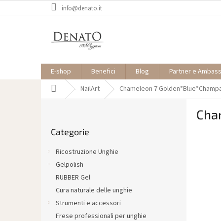
Vai
info@denato.it
al
contenuto
E-shop
Benefici
Blog
Partner e Ambas
Casa
NailArt
Chameleon 7 Golden*Blue*Champ
B
Cha
a
Saltare
r
Categorie
le
r
categorie
a
Ricostruzione Unghie
l
Gelpolish
a
RUBBER Gel
t
e
Cura naturale delle unghie
r
Strumenti e accessori
a
Frese professionali per unghie