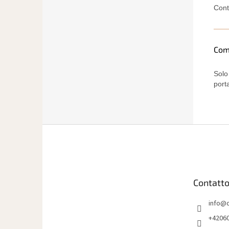
Cont
Com
Solo
port
P
i
è
d
i
Contatt
p
a
info
@
g
i
+4206