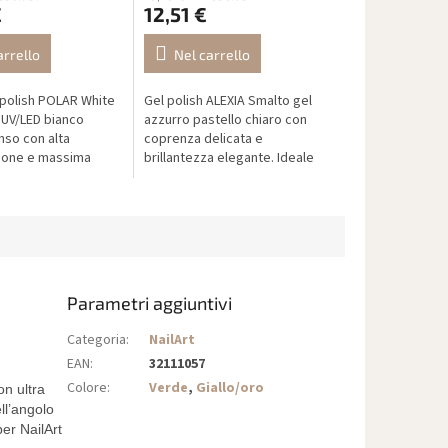
€
12,51 €
arrello
Nel carrello
polish POLAR White
Gel polish ALEXIA Smalto gel
 UV/LED bianco
azzurro pastello chiaro con
nso con alta
coprenza delicata e
ione e massima
brillantezza elegante. Ideale
na tonalità
per una manicure fresca,
intensa, ideale per
duratura e sicura.
nghie...
Parametri aggiuntivi
Categoria
:
NailArt
EAN
:
32111057
Colore
:
Verde
,
Giallo/oro
n ultra
ll’angolo
per NailArt