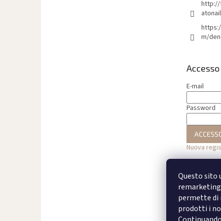
n
http:/
a
atonai
https:
m/den
Accesso
E-mail
Password
ACCESS
Nuova regi
Questo sito u
remarketing 
permette di m
prodotti i no
Continuando a