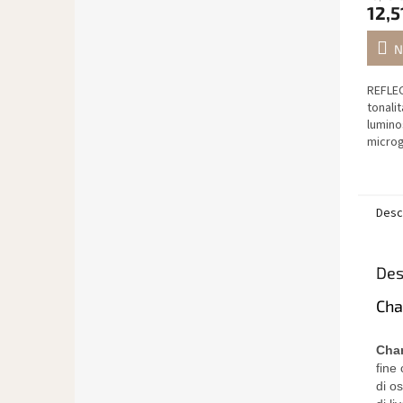
12,5
N
REFLEC
tonali
lumino
microgl
creano
specchi
Desc
Des
Cha
Cha
fine
di os