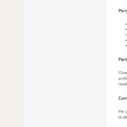
Per
Par
Cham
prof
risul
Cons
Per p
di al