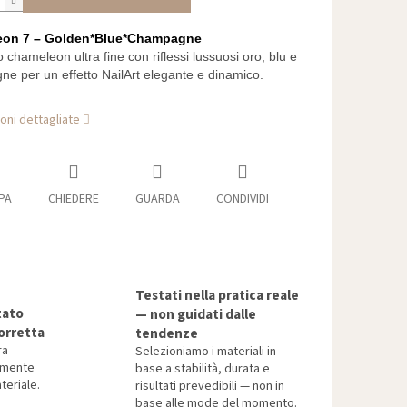
on 7 – Golden*Blue*Champagne
chameleon ultra fine con riflessi lussuosi oro, blu e
e per un effetto NailArt elegante e dinamico.
oni dettagliate
PA
CHIEDERE
GUARDA
CONDIVIDI
Testati nella pratica reale
tato
— non guidati dalle
orretta
tendenze
ra
Selezioniamo i materiali in
tamente
base a stabilità, durata e
teriale.
risultati prevedibili — non in
base alle mode del momento.