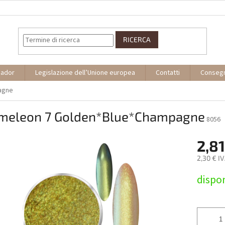
RICERCA
sador
Legislazione dell’Unione europea
Contatti
Conseg
agne
meleon 7 Golden*Blue*Champagne
8056
2,81
2,30 € I
Prezzo
dispon
della
misura: