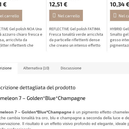
1 €
12,51 €
10,34 
el carrello
Nel carrello
Nel c
TIVE Gel polish NOA Una
REFLECTIVE Gel polish FATIMA
HYBRID Gel
tà azzurro chiaro fresca e
Fresca tonalità verde arricchita
Smalto gel
sa, arricchita da
da particelle riflettenti dense
gesso inte
itter riflettenti che
che creano un intenso effetto
pigmentaz
 un intenso effetto
specchio sotto la luce. Alla luce
aderenza. U
o sotto la luce. In luce...
naturale appare...
elegante e 
design di u
rizione
Alternativa (10)
Discussione
crizione dettagliata del prodotto
meleon 7 – Golden*Blue*Champagne
meleon 7 – Golden*Blue*Champagne
è un pigmento effetto chameleo
 che cambia tonalità tra oro, blu e champagne a seconda della luce e de
servazione. Il risultato è un effetto visivo profondo ed elegante, ideale 