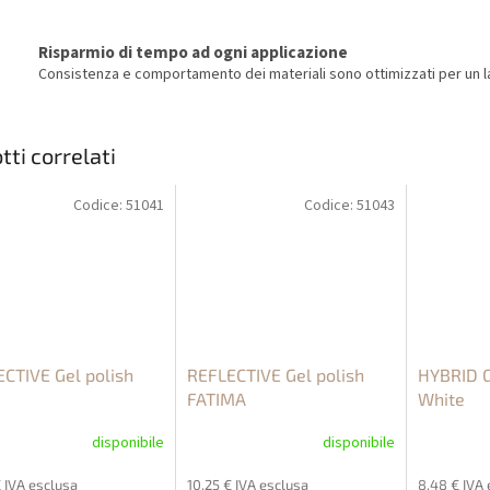
Risparmio di tempo ad ogni applicazione
Consistenza e comportamento dei materiali sono ottimizzati per un la
tti correlati
Codice:
51041
Codice:
51043
CTIVE Gel polish
REFLECTIVE Gel polish
HYBRID G
FATIMA
White
disponibile
disponibile
€ IVA esclusa
10,25 € IVA esclusa
8,48 € IVA 