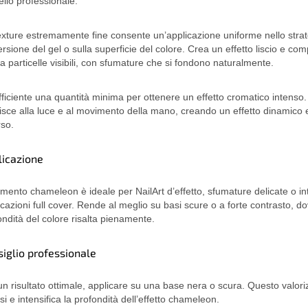
vello professionale.
exture estremamente fine consente un’applicazione uniforme nello strat
ersione del gel o sulla superficie del colore. Crea un effetto liscio e com
a particelle visibili, con sfumature che si fondono naturalmente.
fficiente una quantità minima per ottenere un effetto cromatico intenso. 
isce alla luce e al movimento della mano, creando un effetto dinamico
rso.
licazione
igmento chameleon è ideale per NailArt d’effetto, sfumature delicate o i
icazioni full cover. Rende al meglio su basi scure o a forte contrasto, do
ondità del colore risalta pienamente.
iglio professionale
un risultato ottimale, applicare su una base nera o scura. Questo valori
ssi e intensifica la profondità dell’effetto chameleon.