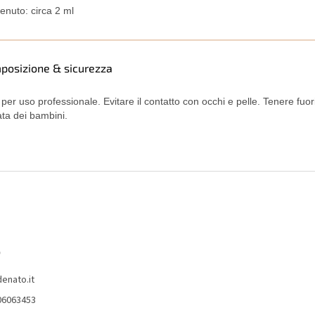
enuto: circa 2 ml
posizione & sicurezza
 per uso professionale. Evitare il contatto con occhi e pelle. Tenere fuori
ata dei bambini.
o
denato.it
06063453