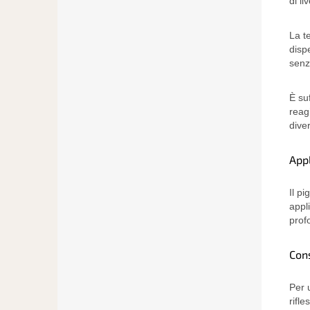
di li
La t
disp
senz
È su
reag
dive
App
Il p
appl
prof
Cons
Per 
rifle