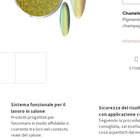
Chamele
Pigmento 
champagn
Informazi
STAM
Sistema funzionale per il
Sicurezza del risul
lavoro in salone
con applicazione c
Prodotti progettati per
Seguendo la procedu
funzionare in modo affidabile e
consigliata, sai esat
coerente tra loro nel contesto
cosa aspettarti dal ma
reale del salone.