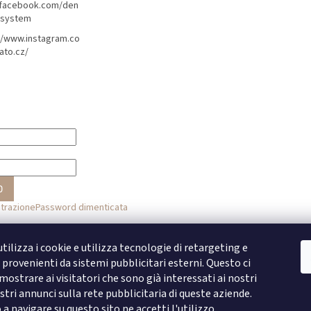
/facebook.com/den
lsystem
//www.instagram.co
ato.cz/
O
strazione
Password dimenticata
o
tilizza i cookie e utilizza tecnologie di retargeting e
provenienti da sistemi pubblicitari esterni. Questo ci
Accesso con Facebook
ostrare ai visitatori che sono già interessati ai nostri
stri annunci sulla rete pubblicitaria di queste aziende.
Accesso con Google
 navigare su questo sito ne accetti l'utilizzo.