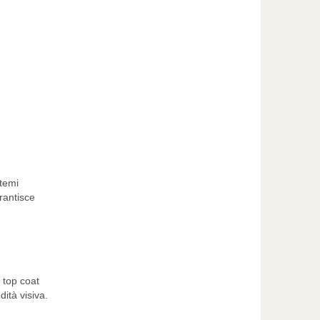
temi
rantisce
n top coat
dità visiva.