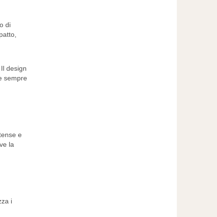
o di
patto,
Il design
 e sempre
ntense e
ve la
zza i