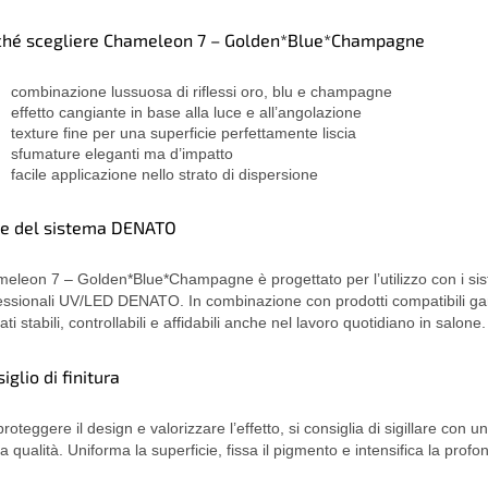
ché scegliere Chameleon 7 – Golden*Blue*Champagne
combinazione lussuosa di riflessi oro, blu e champagne
effetto cangiante in base alla luce e all’angolazione
texture fine per una superficie perfettamente liscia
sfumature eleganti ma d’impatto
facile applicazione nello strato di dispersione
te del sistema DENATO
eleon 7 – Golden*Blue*Champagne è progettato per l’utilizzo con i sis
essionali UV/LED DENATO. In combinazione con prodotti compatibili ga
tati stabili, controllabili e affidabili anche nel lavoro quotidiano in salone.
iglio di finitura
roteggere il design e valorizzare l’effetto, si consiglia di sigillare con u
ta qualità. Uniforma la superficie, fissa il pigmento e intensifica la profon