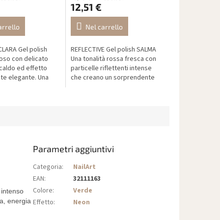
12,51 €
arrello
Nel carrello
CLARA Gel polish
REFLECTIVE Gel polish SALMA
so con delicato
Una tonalità rossa fresca con
caldo ed effetto
particelle riflettenti intense
te elegante. Una
che creano un sorprendente
enza tempo per una
effetto specchio sotto la luce.
lita, fresca e
Alla luce naturale appare...
.
Parametri aggiuntivi
Categoria
:
NailArt
EAN
:
32111163
Colore
:
Verde
 intenso
a, energia
Effetto
:
Neon