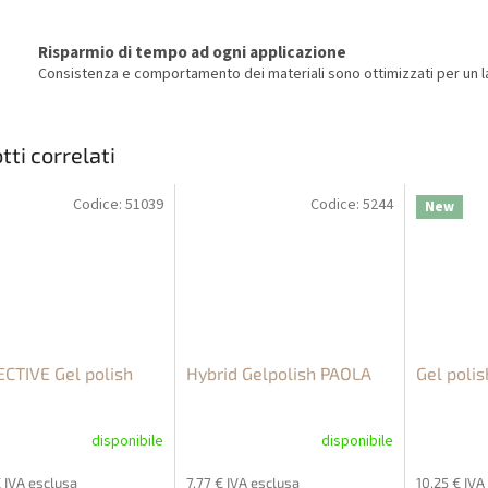
Risparmio di tempo ad ogni applicazione
Consistenza e comportamento dei materiali sono ottimizzati per un la
tti correlati
Codice:
51039
Codice:
5244
New
CTIVE Gel polish
Hybrid Gelpolish PAOLA
Gel poli
disponibile
disponibile
€ IVA esclusa
7,77 € IVA esclusa
10,25 € IVA