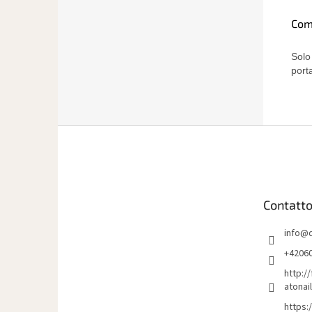
Com
Solo
port
P
i
è
d
i
Contatt
p
a
info
@
g
i
+4206
n
http:/
a
atonai
https: