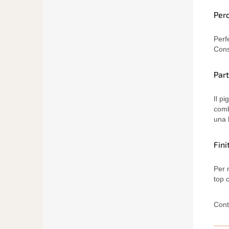
Per
Perf
Cons
Par
Il p
comb
una 
Fini
Per 
top c
Cont