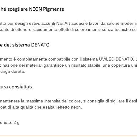
ché scegliere NEON Pigments
etto per design estivi, accenti Nail Art audaci e lavori da salone moderni
ente di ottenere rapidamente effetti di colore intensi senza tecniche c
te del sistema DENATO
igmento è completamente compatibile con il sistema UV/LED DENATO. L
inazione dei materiali garantisce un risultato stabile, una copertura un
lunga durata.
tura consigliata
mantenere la massima intensità del colore, si consiglia di sigillare il de
oat di alta qualità che esalta l’effetto neon.
enuto: 2 g