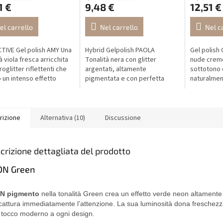
1 €
9,48 €
12,51 €
el carrello
Nel carrello
Nel c
TIVE Gel polish AMY Una
Hybrid Gelpolish PAOLA
Gel polish 
à viola fresca arricchita
Tonalità nera con glitter
nude cremo
oglitter riflettenti che
argentati, altamente
sottotono 
 un intenso effetto
pigmentata e con perfetta
naturalmen
o sotto la luce. Alla luce
adesione per una manicure di
tonalità s
le appare...
lunga durata.
manicure pu
sofisticata
rizione
Alternativa (10)
Discussione
crizione dettagliata del prodotto
N Green
N pigmento
nella tonalità Green crea un effetto verde neon altamente
cattura immediatamente l’attenzione. La sua luminosità dona freschezz
 tocco moderno a ogni design.