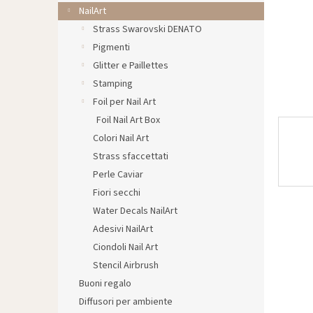
l
NailArt
e
Strass Swarovski DENATO
Pigmenti
Glitter e Paillettes
Stamping
Foil per Nail Art
Foil Nail Art Box
Colori Nail Art
Strass sfaccettati
Perle Caviar
Fiori secchi
Water Decals NailArt
Adesivi NailArt
Ciondoli Nail Art
Stencil Airbrush
Buoni regalo
Diffusori per ambiente