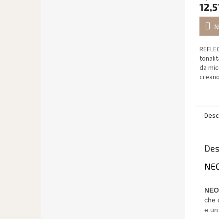
12,5
N
REFLEC
tonalit
da micr
creano
specchi
natura
Desc
Des
NEO
NEO
che 
e un