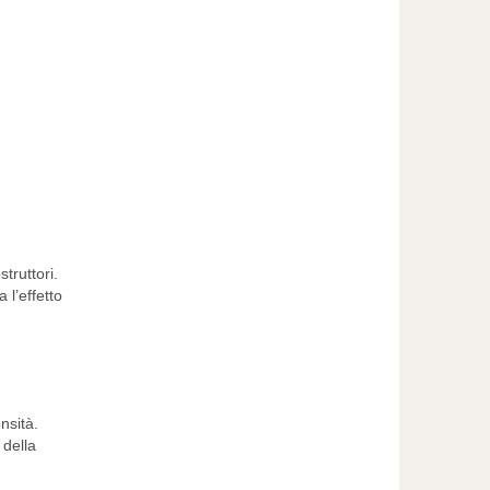
truttori.
l’effetto
nsità.
 della