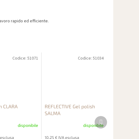
voro rapido ed efficiente.
Codice:
51071
Codice:
51034
sh CLARA
REFLECTIVE Gel polish
SALMA
Prodotto
successivo
disponibile
disponibile
 esclusa
10,25 € IVA esclusa