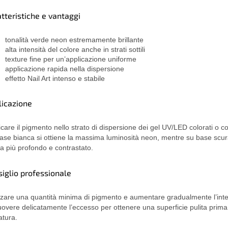
tteristiche e vantaggi
tonalità verde neon estremamente brillante
alta intensità del colore anche in strati sottili
texture fine per un’applicazione uniforme
applicazione rapida nella dispersione
effetto Nail Art intenso e stabile
licazione
icare il pigmento nello strato di dispersione dei gel UV/LED colorati o cos
ase bianca si ottiene la massima luminosità neon, mentre su base scura 
lta più profondo e contrastato.
iglio professionale
izzare una quantità minima di pigmento e aumentare gradualmente l’inte
overe delicatamente l’eccesso per ottenere una superficie pulita prima
latura.