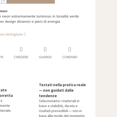
reen
 neon estremamente luminoso in tonalità verde
er design dinamici e pieni di energia.
oni dettagliate
PA
CHIEDERE
GUARDA
CONDIVIDI
Testati nella pratica reale
tato
— non guidati dalle
orretta
tendenze
ra
Selezioniamo i materiali in
tamente
base a stabilità, durata e
teriale.
risultati prevedibili — non in
base alle mode del momento.