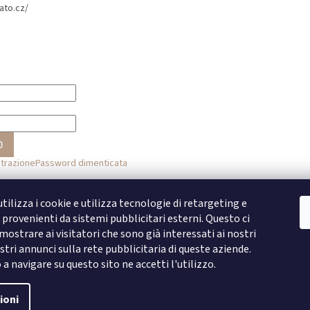
ato.cz/
O
strazione
Password dimenticata
o
tilizza i cookie e utilizza tecnologie di retargeting e
provenienti da sistemi pubblicitari esterni. Questo ci
Accesso con Facebook
ostrare ai visitatori che sono già interessati ai nostri
stri annunci sulla rete pubblicitaria di queste aziende.
Accesso con Google
 navigare su questo sito ne accetti l'utilizzo.
ioni
lle impostazioni dei cookie