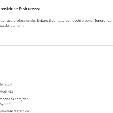
posizione & sicurezza
 per uso professionale. Evitare il contatto con occhi e pelle. Tenere fuori
ata dei bambini.
o
denato.it
06063453
/facebook.com/den
lsystem
//www.instagram.co