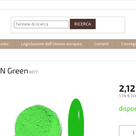
RICERCA
sador
Legislazione dell’Unione europea
Contatti
Conseg
N Green
8077
2,12
1,74 € IV
Prezzo
dispon
della
misura: