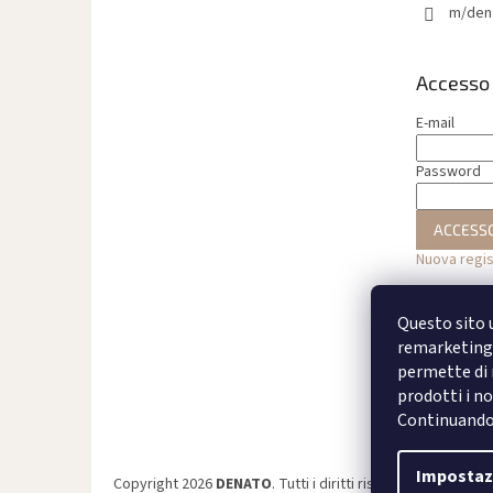
m/den
Accesso
E-mail
Password
ACCESS
Nuova regi
Questo sito u
remarketing 
permette di m
prodotti i no
Continuando a
Impostaz
Copyright 2026
DENATO
. Tutti i diritti riservati.
Modifica de