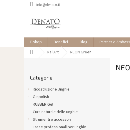
Vai
info@denato.it
al
contenuto
E-shop
Benefici
Blog
Partner e Ambas
Casa
NailArt
NEON Green
B
NEO
a
Saltare
r
Categorie
le
r
categorie
a
Ricostruzione Unghie
l
Gelpolish
a
RUBBER Gel
t
e
Cura naturale delle unghie
r
Strumenti e accessori
a
Frese professionali per unghie