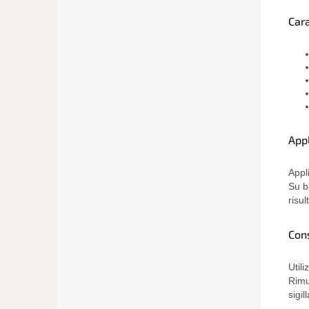
Cara
App
Appl
Su b
risu
Cons
Util
Rimu
sigil