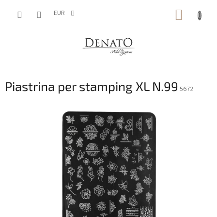
Vai
CARRE
al
EUR
contenuto
DELLA
SPESA
Piastrina per stamping XL N.99
5672