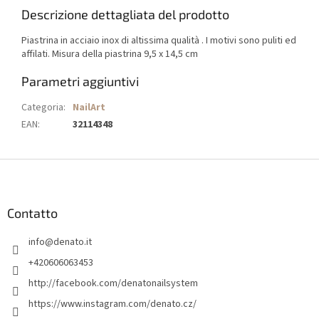
Descrizione dettagliata del prodotto
Piastrina in acciaio inox di altissima qualità . I motivi sono puliti ed
affilati. Misura della piastrina 9,5 x 14,5 cm
Parametri aggiuntivi
Categoria
:
NailArt
EAN
:
32114348
P
i
è
d
Contatto
i
info
@
denato.it
p
a
+420606063453
g
http://facebook.com/denatonailsystem
i
https://www.instagram.com/denato.cz/
n