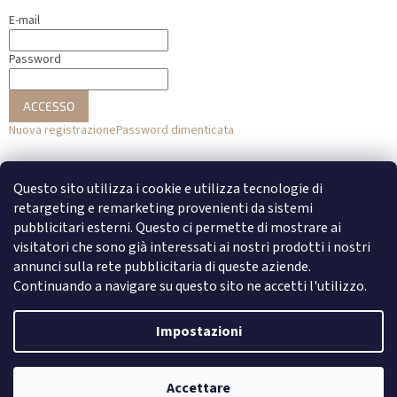
E-mail
Password
ACCESSO
Nuova registrazione
Password dimenticata
o
Questo sito utilizza i cookie e utilizza tecnologie di
Accesso con Facebook
retargeting e remarketing provenienti da sistemi
pubblicitari esterni. Questo ci permette di mostrare ai
Accesso con Google
visitatori che sono già interessati ai nostri prodotti i nostri
annunci sulla rete pubblicitaria di queste aziende.
Continuando a navigare su questo sito ne accetti l'utilizzo.
Creato da Shoptet
Impostazioni
Copyright 2026
DENATO
. Tutti i diritti riservati.
Modifica delle
Accettare
impostazioni dei cookie