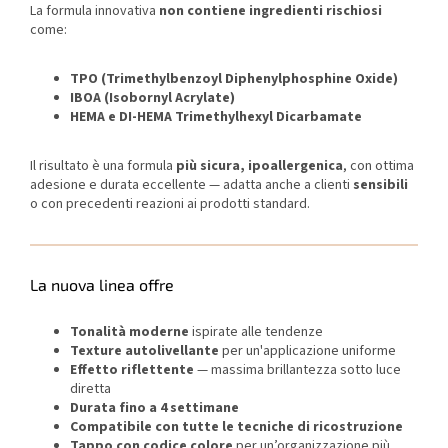
La formula innovativa
non contiene ingredienti rischiosi
come:
TPO (Trimethylbenzoyl Diphenylphosphine Oxide)
IBOA (Isobornyl Acrylate)
HEMA e DI-HEMA Trimethylhexyl Dicarbamate
Il risultato è una formula
più sicura, ipoallergenica
, con ottima
adesione e durata eccellente — adatta anche a clienti
sensibili
o con precedenti reazioni ai prodotti standard.
La nuova linea offre
Tonalità moderne
ispirate alle tendenze
Texture autolivellante
per un'applicazione uniforme
Effetto riflettente
— massima brillantezza sotto luce
diretta
Durata fino a 4 settimane
Compatibile con tutte le tecniche di ricostruzione
Tappo con codice colore
per un’organizzazione più