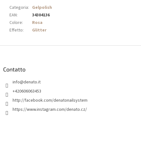
Categoria
:
Gelpolish
EAN
:
34304136
Colore
:
Rosa
Effetto
:
Glitter
P
i
è
d
Contatto
i
info
@
denato.it
p
a
+420606063453
g
http://facebook.com/denatonailsystem
i
https://www.instagram.com/denato.cz/
n
a