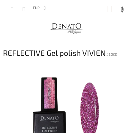
Vai
CARRE
al
EUR
contenuto
DELLA
SPESA
REFLECTIVE Gel polish VIVIEN
51038