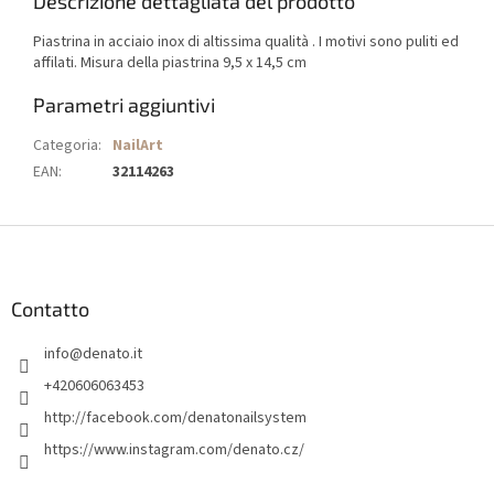
Descrizione dettagliata del prodotto
Piastrina in acciaio inox di altissima qualità . I motivi sono puliti ed
affilati. Misura della piastrina 9,5 x 14,5 cm
Parametri aggiuntivi
Categoria
:
NailArt
EAN
:
32114263
P
i
è
d
Contatto
i
info
@
denato.it
p
a
+420606063453
g
http://facebook.com/denatonailsystem
i
https://www.instagram.com/denato.cz/
n
a