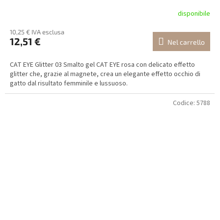
disponibile
10,25 € IVA esclusa
12,51 €
Nel carrello
CAT EYE Glitter 03 Smalto gel CAT EYE rosa con delicato effetto
glitter che, grazie al magnete, crea un elegante effetto occhio di
gatto dal risultato femminile e lussuoso.
Codice:
5788