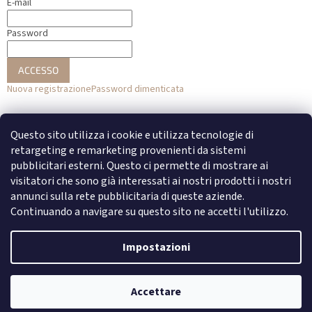
E-mail
Password
ACCESSO
Nuova registrazione
Password dimenticata
o
Questo sito utilizza i cookie e utilizza tecnologie di
Accesso con Facebook
retargeting e remarketing provenienti da sistemi
pubblicitari esterni. Questo ci permette di mostrare ai
Accesso con Google
visitatori che sono già interessati ai nostri prodotti i nostri
annunci sulla rete pubblicitaria di queste aziende.
Continuando a navigare su questo sito ne accetti l'utilizzo.
Creato da Shoptet
Impostazioni
Copyright 2026
DENATO
. Tutti i diritti riservati.
Modifica delle
Accettare
impostazioni dei cookie