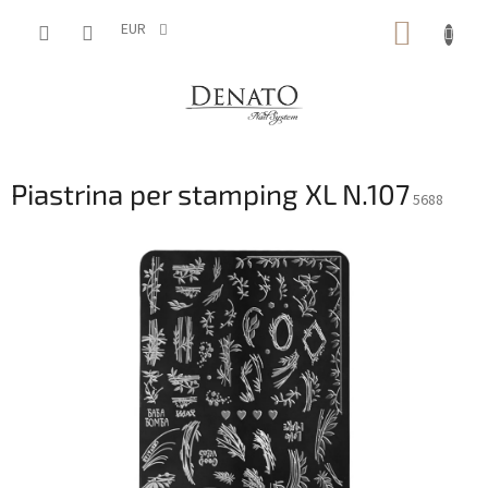
Vai
CARRE
al
EUR
contenuto
DELLA
SPESA
Piastrina per stamping XL N.107
5688