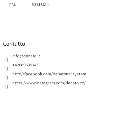
EAN
:
32115611
P
i
è
d
Contatto
i
info
@
denato.it
p
a
+420606063453
g
http://facebook.com/denatonailsystem
i
https://www.instagram.com/denato.cz/
n
a