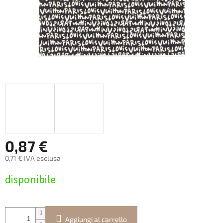
0,87 €
0,71 € IVA esclusa
Prezzo
disponibile
della
misura:
Aggiungi al carrello