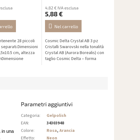
esclusa
4,82 € IVA esclusa
5,88 €
arrello
Nel carrello
ntenente 28 piccoli
Cosmic Delta Crystal AB 3 pz
 separati.Dimensioni
Cristalli Swarovski nella tonalità
,5x10.5 cm, altezza
Crystal AB (Aurora Borealis) con
cmDimensione
taglio Cosmic Delta – forma
 : altezza 2 cm,
triangolare con riflessi
di 2,5 cm profondità
arcobaleno per un effetto...
Parametri aggiuntivi
Categoria
:
Gelpolish
EAN
:
34303948
Colore
:
Rosa
,
Arancia
 in una
Effetto
:
Neon