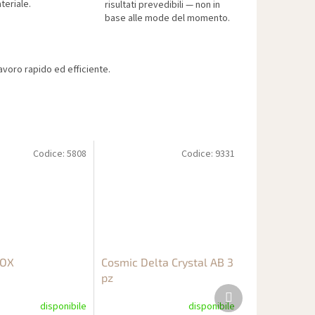
teriale.
risultati prevedibili — non in
base alle mode del momento.
voro rapido ed efficiente.
Codice:
5808
Codice:
9331
BOX
Cosmic Delta Crystal AB 3
pz
Prodotto
successivo
disponibile
disponibile