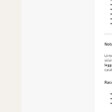
Not
La nu
sicur
legg
carat
Rac