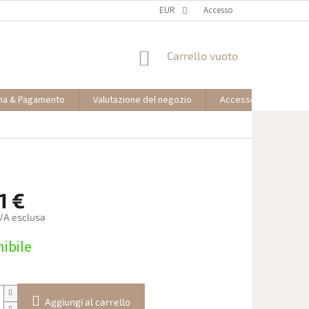
EUR
Accesso
CARRELLO
Carrello vuoto
DELLA
SPESA
na & Pagamento
Valutazione del negozio
Accesso partner affil
1 €
IVA esclusa
ibile
Aggiungi al carrello