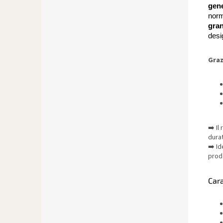
gen
norm
gran
desi
Graz
➡️ Il
durat
➡️ Id
prodo
Cara