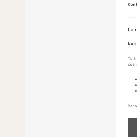
Cont
Com
Non 
Tutti 
cosme
Per v