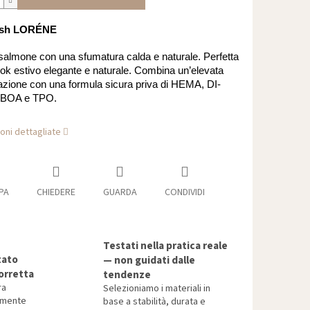
lish LORÉNE
 salmone con una sfumatura calda e naturale. Perfetta
ook estivo elegante e naturale. Combina un’elevata
zione con una formula sicura priva di HEMA, DI-
IBOA e TPO.
oni dettagliate
PA
CHIEDERE
GUARDA
CONDIVIDI
Testati nella pratica reale
tato
— non guidati dalle
orretta
tendenze
ra
Selezioniamo i materiali in
tamente
base a stabilità, durata e