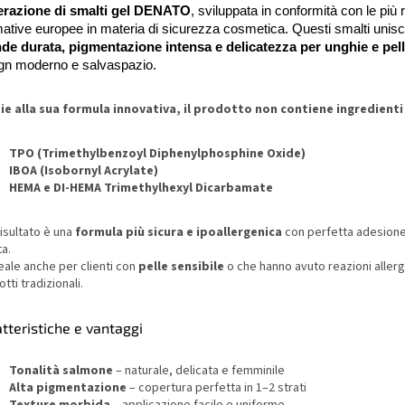
erazione di smalti gel DENATO
, sviluppata in conformità con le più 
ative europee in materia di sicurezza cosmetica. Questi smalti unis
de durata, pigmentazione intensa e delicatezza per unghie e pel
gn moderno e salvaspazio.
ie alla sua formula innovativa, il prodotto non contiene ingredienti a
TPO (Trimethylbenzoyl Diphenylphosphine Oxide)
IBOA (Isobornyl Acrylate)
HEMA e DI-HEMA Trimethylhexyl Dicarbamate
 risultato è una
formula più sicura e ipoallergenica
con perfetta adesione
a.
eale anche per clienti con
pelle sensibile
o che hanno avuto reazioni allerg
tti tradizionali.
tteristiche e vantaggi
Tonalità salmone
– naturale, delicata e femminile
Alta pigmentazione
– copertura perfetta in 1–2 strati