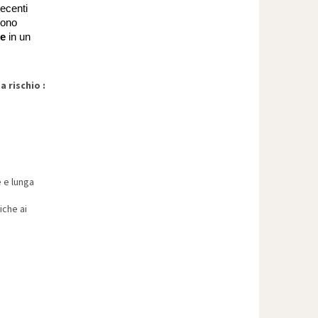
recenti
cono
le
in un
 rischio :
 e lunga
iche ai