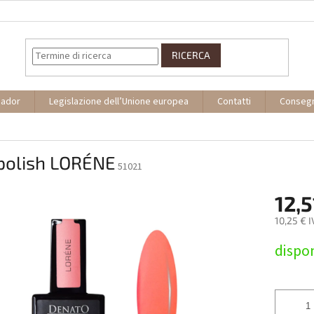
RICERCA
sador
Legislazione dell’Unione europea
Contatti
Conseg
 polish LORÉNE
51021
12,5
10,25 € 
Prezzo
dispon
della
misura: