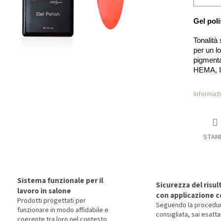
Gel po
Tonalità
per un l
pigmenta
HEMA, 
Informazi
STAM
Sistema funzionale per il
Sicurezza del risul
lavoro in salone
con applicazione c
Prodotti progettati per
Seguendo la procedu
funzionare in modo affidabile e
consigliata, sai esat
coerente tra loro nel contesto