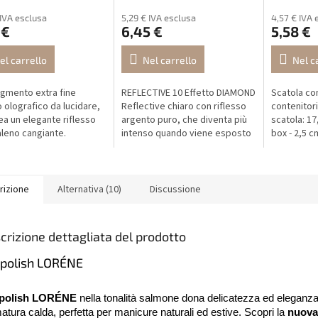
 IVA esclusa
5,29 € IVA esclusa
4,57 € IVA 
 €
6,45 €
5,58 €
el carrello
Nel carrello
Nel c
igmento extra fine
REFLECTIVE 10 Effetto DIAMOND
Scatola co
o olografico da lucidare,
Reflective chiaro con riflesso
contenitori
ea un elegante riflesso
argento puro, che diventa più
scatola: 17
leno cangiante.
intenso quando viene esposto
box - 2,5 
alla luce.
contenitori
larghezza 
2 cm
rizione
Alternativa (10)
Discussione
crizione dettagliata del prodotto
 polish LORÉNE
 polish LORÉNE
nella tonalità salmone dona delicatezza ed eleganza
atura calda, perfetta per manicure naturali ed estive. Scopri la
nuova