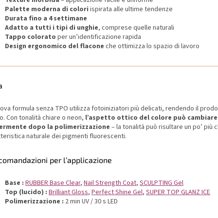
Texture morbida
– applicazione facile e uniforme
Palette moderna di colori
ispirata alle ultime tendenze
Durata fino a 4 settimane
Adatto a tutti i tipi di unghie
, comprese quelle naturali
Tappo colorato
per un’identificazione rapida
Design ergonomico del flacone
che ottimizza lo spazio di lavoro
a
ova formula senza TPO utilizza fotoiniziatori più delicati, rendendo il prodo
o. Con tonalità chiare o neon,
l’aspetto ottico del colore può cambiare
ermente dopo la polimerizzazione
– la tonalità può risultare un po’ più c
teristica naturale dei pigmenti fluorescenti.
comandazioni per l’applicazione
Base :
RUBBER Base Clear
,
Nail Strength Coat
,
SCULPTING Gel
Top (lucido) :
Brilliant Gloss
,
Perfect Shine Gel
,
SUPER TOP GLANZ ICE
Polimerizzazione :
2 min UV / 30 s LED