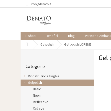
Vai
info@denato.it
al
contenuto
E-shop
Benefici
Blog
Partner e Ambas
Casa
Gelpolish
Gel polish LORÉNE
B
Gel
a
Saltare
r
Categorie
le
r
categorie
a
Ricostruzione Unghie
l
Gelpolish
a
Basic
t
e
Neon
r
Reflective
a
Cat eye