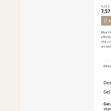
6,20 €
7,57
N
Blue P
effett
che cr
arcoba
Desc
Des
Gel
Gel
sfum