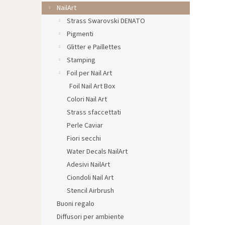
l
NailArt
e
Strass Swarovski DENATO
Pigmenti
Glitter e Paillettes
Stamping
Foil per Nail Art
Foil Nail Art Box
Colori Nail Art
Strass sfaccettati
Perle Caviar
Fiori secchi
Water Decals NailArt
Adesivi NailArt
Ciondoli Nail Art
Stencil Airbrush
Buoni regalo
Diffusori per ambiente