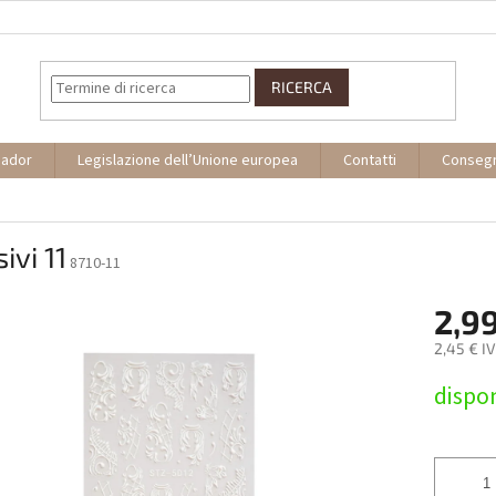
RICERCA
sador
Legislazione dell’Unione europea
Contatti
Conseg
ivi 11
8710-11
2,9
2,45 € I
Prezzo
dispon
della
misura: