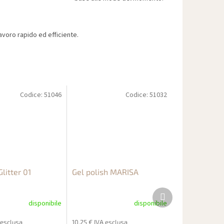
voro rapido ed efficiente.
Codice:
51046
Codice:
51032
litter 01
Gel polish MARISA
Prodotto
successivo
disponibile
disponibile
 esclusa
10,25 € IVA esclusa