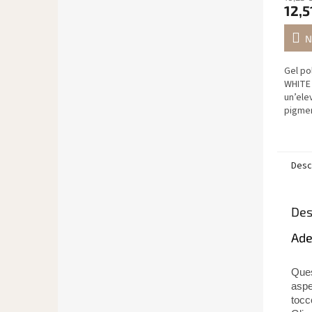
12,5
N
Gel pol
WHITE 
un’ele
pigmen
Formu
ipoall
HEMA, 
Desc
Des
Ade
Que
aspe
tocc