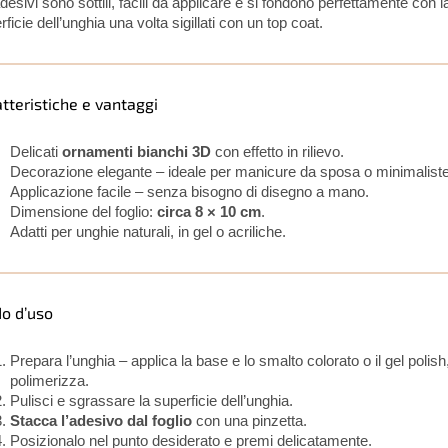
adesivi sono sottili, facili da applicare e si fondono perfettamente con l
ficie dell’unghia una volta sigillati con un top coat.
tteristiche e vantaggi
Delicati
ornamenti bianchi 3D
con effetto in rilievo.
Decorazione elegante – ideale per manicure da sposa o minimaliste
Applicazione facile – senza bisogno di disegno a mano.
Dimensione del foglio:
circa 8 × 10 cm
.
Adatti per unghie naturali, in gel o acriliche.
o d’uso
Prepara l’unghia – applica la base e lo smalto colorato o il gel polish
polimerizza.
Pulisci e sgrassare la superficie dell’unghia.
Stacca l’adesivo dal foglio
con una pinzetta.
Posizionalo nel punto desiderato e premi delicatamente.