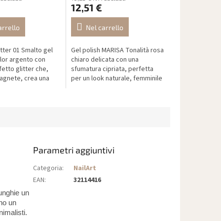
12,51 €
arrello
Nel carrello
tter 01 Smalto gel
Gel polish MARISA Tonalità rosa
lor argento con
chiaro delicata con una
fetto glitter che,
sfumatura cipriata, perfetta
magnete, crea una
per un look naturale, femminile
io di gatto” intensa
ed elegante adatto a ogni
, per un risultato...
occasione.
Parametri aggiuntivi
Categoria
:
NailArt
EAN
:
32114416
unghie un
ono un
imalisti.