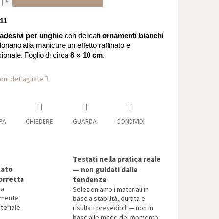
 11
adesivi per unghie
con delicati
ornamenti bianchi
onano alla manicure un effetto raffinato e
ionale. Foglio di circa
8 × 10 cm
.
oni dettagliate
PA
CHIEDERE
GUARDA
CONDIVIDI
Testati nella pratica reale
tato
— non guidati dalle
orretta
tendenze
ra
Selezioniamo i materiali in
tamente
base a stabilità, durata e
teriale.
risultati prevedibili — non in
base alle mode del momento.