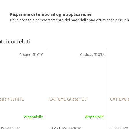
Risparmio di tempo ad ogni applicazione
Consistenza e comportamento dei materiali sono ottimizzati per un la
tti correlati
Codice:
51016
Codice:
51052
olish WHITE
CAT EYE Glitter 07
CAT EYE G
disponibile
disponibile
€ IVA esclusa
10,25 € IVA esclusa
10,25 € IVA