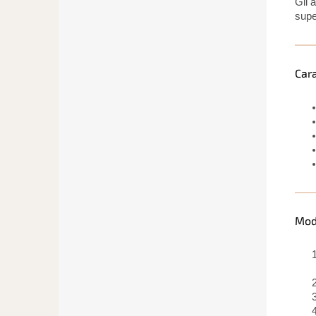
Gli 
super
Cara
Mod