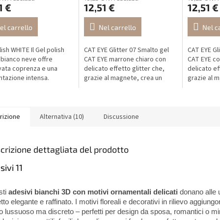
1 €
12,51 €
12,51 €
el carrello
Nel carrello
Nel c
ish WHITE Il Gel polish
CAT EYE Glitter 07 Smalto gel
CAT EYE Gli
bianco neve offre
CAT EYE marrone chiaro con
CAT EYE co
vata coprenza e una
delicato effetto glitter che,
delicato ef
tazione intensa.
grazie al magnete, crea un
grazie al 
la moderna
elegante effetto occhio di
linea “occh
ergenica senza HEMA, DI-
gatto dal look moderno e
ed elegante
IBOA e TPO per...
raffinato.
rizione
Alternativa (10)
Discussione
crizione dettagliata del prodotto
sivi 11
sti
adesivi bianchi 3D con motivi ornamentali delicati
donano alle 
tto elegante e raffinato. I motivi floreali e decorativi in rilievo aggiung
o lussuoso ma discreto – perfetti per design da sposa, romantici o min