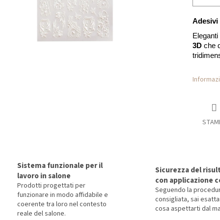
Adesivi
Eleganti
3D
che d
tridimens
Informazi
STAM
Sistema funzionale per il
Sicurezza del risul
lavoro in salone
con applicazione c
Prodotti progettati per
Seguendo la procedu
funzionare in modo affidabile e
consigliata, sai esat
coerente tra loro nel contesto
cosa aspettarti dal ma
reale del salone.