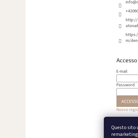
info
@
g
i
+4206
n
http:/
a
atonai
https:
m/den
Accesso
E-mail
Password
ACCESS
Nuova regi
Questo sito u
remarketing 