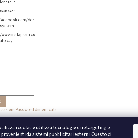
denato.it
06063453
/facebook.com/den
lsystem
//www.instagram.co
ato.cz/
O
strazione
Password dimenticata
o
tilizza i cookie e utilizza tecnologie di retargeting e
provenienti da sistemi pubblicitari esterni. Questo ci
Accesso con Facebook