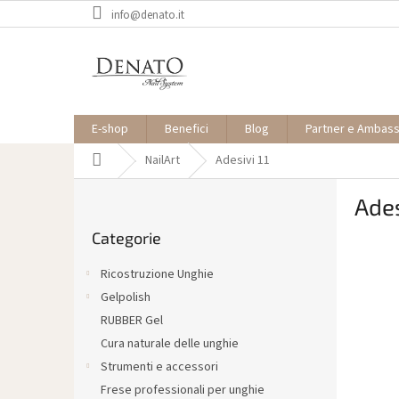
Vai
info@denato.it
al
contenuto
E-shop
Benefici
Blog
Partner e Ambas
Casa
NailArt
Adesivi 11
B
Ades
a
Saltare
r
Categorie
le
r
categorie
a
Ricostruzione Unghie
l
Gelpolish
a
RUBBER Gel
t
e
Cura naturale delle unghie
r
Strumenti e accessori
a
Frese professionali per unghie