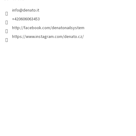
i
info
@
denato.it
p
a
+420606063453
g
http://facebook.com/denatonailsystem
i
https://www.instagram.com/denato.cz/
n
a