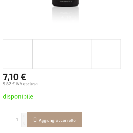
7,10 €
5,82 € IVA esclusa
Prezzo
disponibile
della
misura:
Aggiungi al carrello