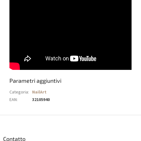
Parametri aggiuntivi
Categoria
:
NailArt
EAN
:
32105940
P
i
è
d
Contatto