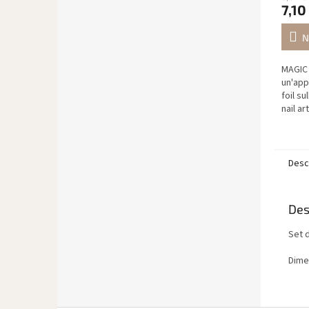
7,10
N
MAGIC 
un'app
foil s
nail ar
in mod
Applic
Desc
Des
Set d
Dimen