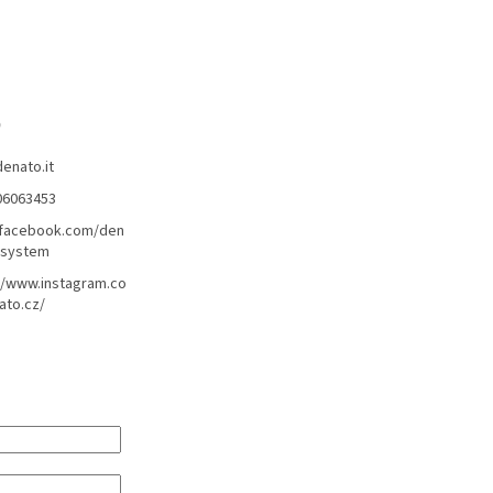
o
denato.it
06063453
/facebook.com/den
lsystem
//www.instagram.co
ato.cz/