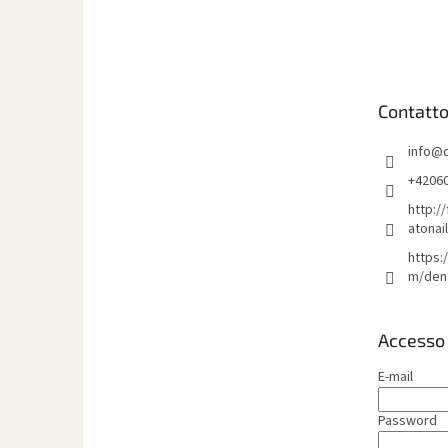
P
i
è
d
i
Contatt
p
a
info
@
g
i
+4206
n
http:/
a
atonai
https:
m/den
Accesso
E-mail
Password