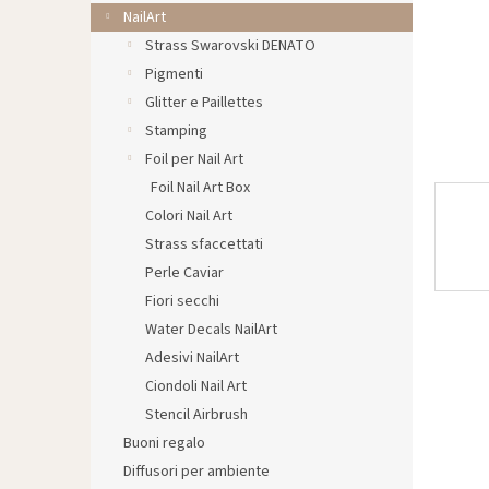
l
NailArt
e
Strass Swarovski DENATO
Pigmenti
Glitter e Paillettes
Stamping
Foil per Nail Art
Foil Nail Art Box
Colori Nail Art
Strass sfaccettati
Perle Caviar
Fiori secchi
Water Decals NailArt
Adesivi NailArt
Ciondoli Nail Art
Stencil Airbrush
Buoni regalo
Diffusori per ambiente