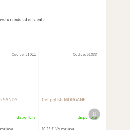
voro rapido ed efficiente.
Codice:
51022
Codice:
51033
sh SANDY
Gel polish MORGANE
Prodotto
successivo
disponibile
disponibile
 esclusa
10,25 € IVA esclusa