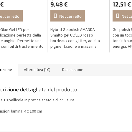
 €
9,48 €
12,51 €
el carrello
Nel carrello
Nel c
Glue Gel LED per
Hybrid Gelpolish AMANDA
Gel polish
licazione perfetta della
Smalto gel UV/LED rosso
con un toc
ulle unghie. Permette una
bordeaux con glitter, ad alta
tonalità au
t con foil di trasferimento
pigmentazione e massima
energia. A
o rapido e preciso.
aderenza. Una tonalità
eccellente
azione semplice ed...
elegante e scintillante per
sicura priv
design festivi e moderni.
rizione
Alternativa (10)
Discussione
crizione dettagliata del prodotto
a 10 pellicole in pratica scatola di chiusura.
sioni lamina: 4 x 100 cm