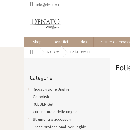
Vai
info@denato.it
al
contenuto
E-shop
Benefici
Blog
Partner e Ambas
Casa
NailArt
Folie Box 11
B
Foli
a
Saltare
r
Categorie
le
r
categorie
a
Ricostruzione Unghie
l
Gelpolish
a
RUBBER Gel
t
e
Cura naturale delle unghie
r
Strumenti e accessori
a
Frese professionali per unghie