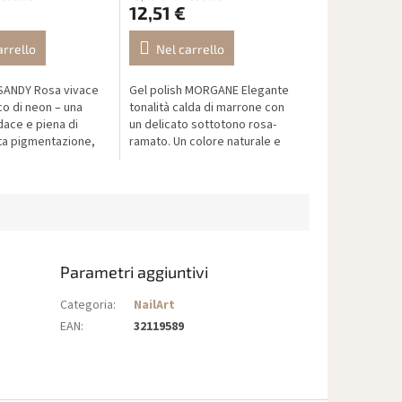
12,51 €
arrello
Nel carrello
 SANDY Rosa vivace
Gel polish MORGANE Elegante
co di neon – una
tonalità calda di marrone con
dace e piena di
un delicato sottotono rosa-
lta pigmentazione,
ramato. Un colore naturale e
 adesione e formula
raffinato che varia dal marrone
a di HEMA, DI-HEMA,...
cioccolato chiaro al rame...
Parametri aggiuntivi
Categoria
:
NailArt
EAN
:
32119589