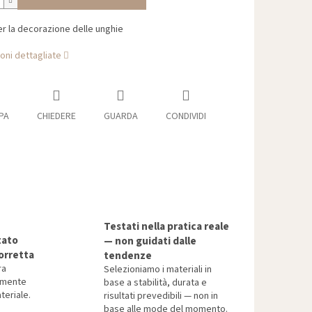
r la decorazione delle unghie
oni dettagliate
PA
CHIEDERE
GUARDA
CONDIVIDI
Testati nella pratica reale
tato
— non guidati dalle
orretta
tendenze
ra
Selezioniamo i materiali in
tamente
base a stabilità, durata e
teriale.
risultati prevedibili — non in
base alle mode del momento.