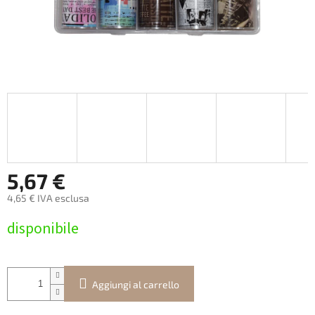
5,67 €
4,65 € IVA esclusa
Prezzo
disponibile
della
misura:
Aggiungi al carrello