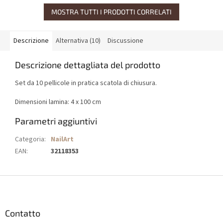
MOSTRA TUTTI I PRODOTTI CORRELATI
Descrizione
Alternativa (10)
Discussione
Descrizione dettagliata del prodotto
Set da 10 pellicole in pratica scatola di chiusura.
Dimensioni lamina: 4 x 100 cm
Parametri aggiuntivi
Categoria
:
NailArt
EAN
:
32118353
P
i
è
d
Contatto