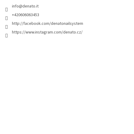
i
info
@
denato.it
p
a
+420606063453
g
http://facebook.com/denatonailsystem
i
https://www.instagram.com/denato.cz/
n
a