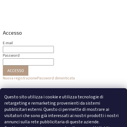
Accesso
E-mail
Password
ACCESSO
Nuova registrazione
Password dimenticata
o
Questo sito utilizza i cookie e utilizza tecnologie di
Accesso con Facebook
retargeting e remarketing provenienti da sistemi
pubblicitari esterni. Questo ci permette di mostrare ai
Accesso con Google
visitatori che sono già interessati ai nostri prodotti i nostri
annunci sulla rete pubblicitaria di queste aziende.