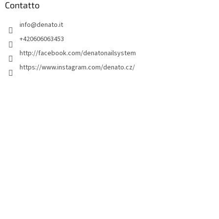
d
Contatto
i
info
@
denato.it
p
a
+420606063453
g
http://facebook.com/denatonailsystem
i
https://www.instagram.com/denato.cz/
n
a