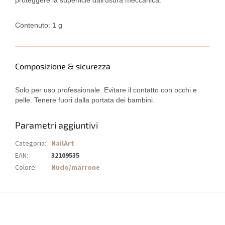
proteggere la superficie dall’usura meccanica.
Contenuto: 1 g
Composizione & sicurezza
Solo per uso professionale. Evitare il contatto con occhi e
pelle. Tenere fuori dalla portata dei bambini.
Parametri aggiuntivi
Categoria
:
NailArt
EAN
:
32109535
Colore
:
Nudo/marrone
P
i
è