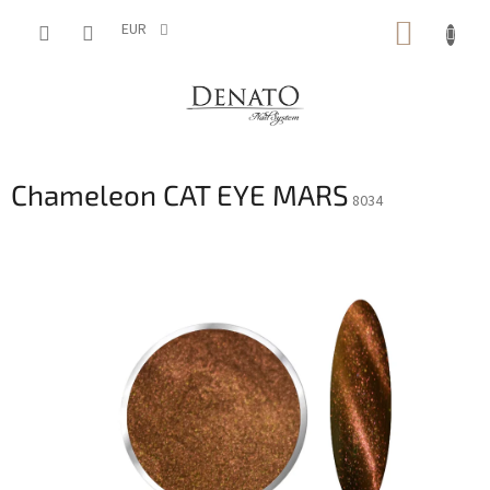
Vai
CARRE
al
EUR
contenuto
DELLA
SPESA
Chameleon CAT EYE MARS
8034