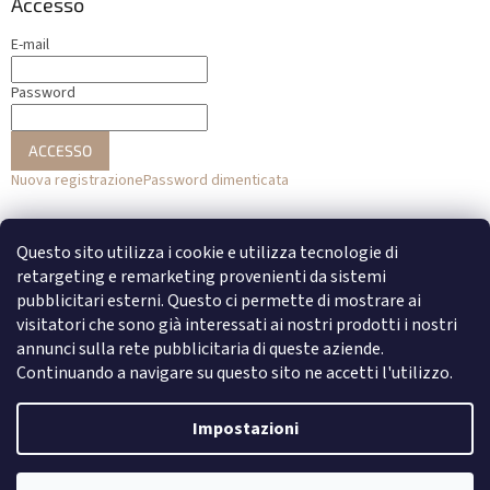
Accesso
E-mail
Password
ACCESSO
Nuova registrazione
Password dimenticata
o
Questo sito utilizza i cookie e utilizza tecnologie di
Accesso con Facebook
retargeting e remarketing provenienti da sistemi
pubblicitari esterni. Questo ci permette di mostrare ai
Accesso con Google
visitatori che sono già interessati ai nostri prodotti i nostri
annunci sulla rete pubblicitaria di queste aziende.
Continuando a navigare su questo sito ne accetti l'utilizzo.
Creato da Shoptet
Impostazioni
Copyright 2026
DENATO
. Tutti i diritti riservati.
Modifica delle