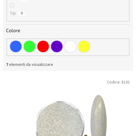
t
i
Tip
0
Colore
7
elementi da visualizzare
E
Codice:
8101
l
e
n
c
o
d
e
i