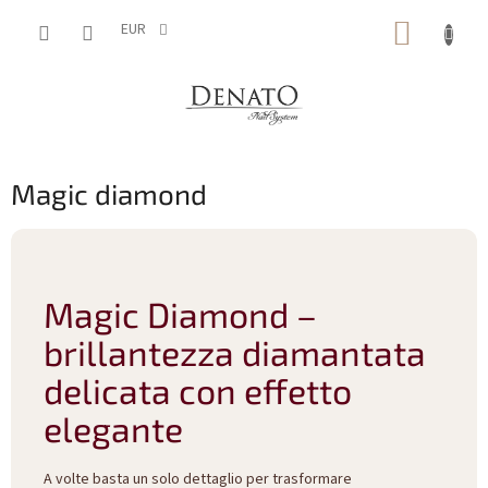
Vai
CARRE
al
EUR
contenuto
DELLA
SPESA
Magic diamond
Magic Diamond –
brillantezza diamantata
delicata con effetto
elegante
A volte basta un solo dettaglio per trasformare