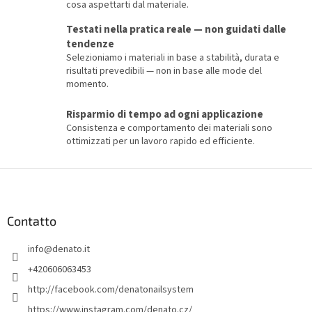
e
cosa aspettarti dal materiale.
l
Testati nella pratica reale — non guidati dalle
l
tendenze
'
e
Selezioniamo i materiali in base a stabilità, durata e
l
risultati prevedibili — non in base alle mode del
e
momento.
n
c
Risparmio di tempo ad ogni applicazione
o
Consistenza e comportamento dei materiali sono
ottimizzati per un lavoro rapido ed efficiente.
P
i
è
d
Contatto
i
info
@
denato.it
p
a
+420606063453
g
http://facebook.com/denatonailsystem
i
https://www.instagram.com/denato.cz/