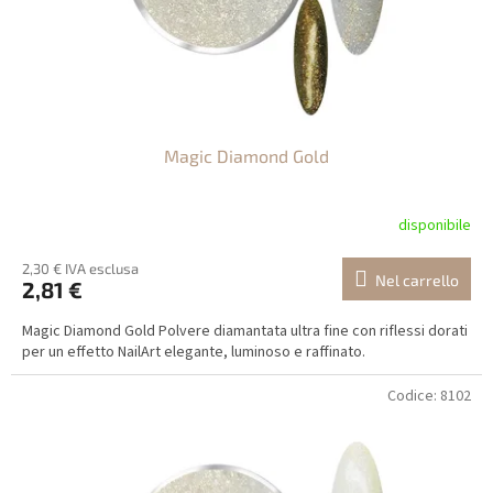
p
r
o
d
o
t
Magic Diamond Gold
t
i
disponibile
2,30 € IVA esclusa
Nel carrello
2,81 €
Magic Diamond Gold Polvere diamantata ultra fine con riflessi dorati
per un effetto NailArt elegante, luminoso e raffinato.
Codice:
8102