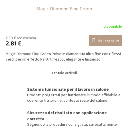
Magic Diamond Fine Green
disponibile
2,30 € IVA esclusa
Nel carrello
2,81 €
Magic Diamond Fine Green Polvere diamantata ultra fine con riflessi
verdi per un effetto NailArt fresco, elegante e lussuoso.
7
totale articoli
C
o
n
Sistema funzionale per il lavoro in salone
t
Prodotti progettati per funzionare in modo affidabile e
r
coerente tra loro nel contesto reale del salone.
o
l
Sicurezza del risultato con applicazione
l
corretta
i
d
Seguendo la procedura consigliata, sai esattamente