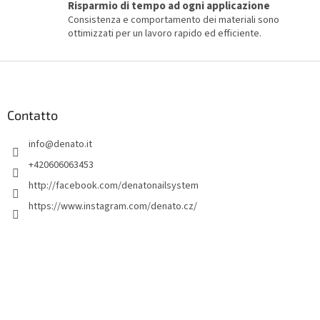
c
Risparmio di tempo ad ogni applicazione
o
Consistenza e comportamento dei materiali sono
ottimizzati per un lavoro rapido ed efficiente.
P
i
è
d
Contatto
i
info
@
denato.it
p
a
+420606063453
g
http://facebook.com/denatonailsystem
i
https://www.instagram.com/denato.cz/
n
a