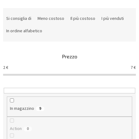
O
r
Si consiglia di
Meno costoso
Il più costoso
I più venduti
d
i
In ordine alfabetico
n
a
m
Prezzo
e
n
2
€
7
€
t
o
d
e
i
p
In magazzino
9
r
o
d
Action
0
o