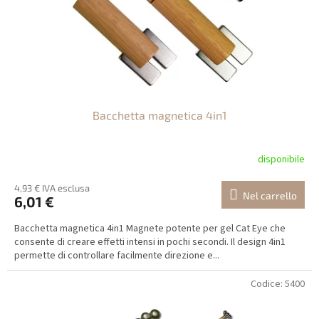
i
p
r
o
d
o
t
Bacchetta magnetica 4in1
t
i
disponibile
4,93 € IVA esclusa
Nel carrello
6,01 €
Bacchetta magnetica 4in1 Magnete potente per gel Cat Eye che
consente di creare effetti intensi in pochi secondi. Il design 4in1
permette di controllare facilmente direzione e...
Codice:
5400