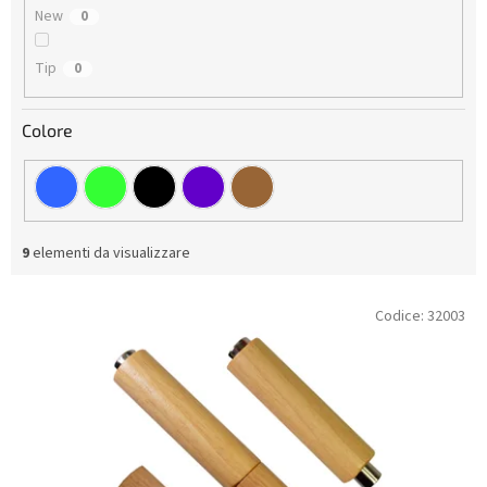
t
New
0
t
i
Tip
0
Colore
9
elementi da visualizzare
E
Codice:
32003
l
e
n
c
o
d
e