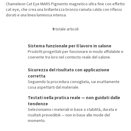
Chameleon Cat Eye MARS Pigmento magnetico ultra fine con effetto
cat eye, che crea una brillantezza bronzo-ramata calda con riflessi
dorati e una linea luminosa intensa.
9
totale articoli
C
o
n
Sistema funzionale per il lavoro in salone
t
Prodotti progettati per funzionare in modo affidabile e
r
coerente tra loro nel contesto reale del salone.
o
l
Sicurezza del risultato con applicazione
l
corretta
i
d
Seguendo la procedura consigliata, sai esattamente
e
cosa aspettarti dal materiale.
l
Testati nella pratica reale — non guidati dalle
l
tendenze
'
e
Selezioniamo i materiali in base a stabilità, durata e
l
risultati prevedibili — non in base alle mode del
e
momento.
n