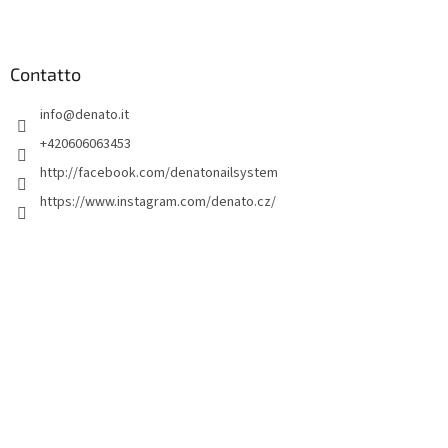
P
i
è
d
Contatto
i
info
@
denato.it
p
a
+420606063453
g
http://facebook.com/denatonailsystem
i
https://www.instagram.com/denato.cz/
n
a