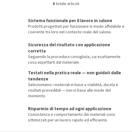
6
totale articoli
C
o
n
Sistema funzionale per il lavoro in salone
t
Prodotti progettati per funzionare in modo affidabile e
r
coerente tra loro nel contesto reale del salone.
o
l
Sicurezza del risultato con applicazione
l
corretta
i
d
Seguendo la procedura consigliata, sai esattamente
e
cosa aspettarti dal materiale.
l
Testati nella pratica reale — non guidati dalle
l
tendenze
'
e
Selezioniamo i materiali in base a stabilità, durata e
l
risultati prevedibili — non in base alle mode del
e
momento.
n
c
Risparmio di tempo ad ogni applicazione
o
Consistenza e comportamento dei materiali sono
ottimizzati per un lavoro rapido ed efficiente.