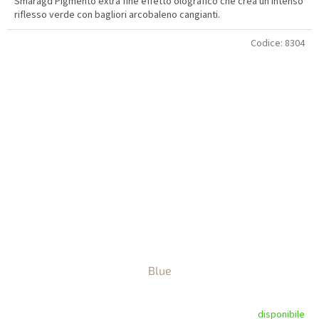
Smaragd Pigmento extra fine effetto olografico che crea un intenso
riflesso verde con bagliori arcobaleno cangianti.
Codice:
8304
Blue
disponibile