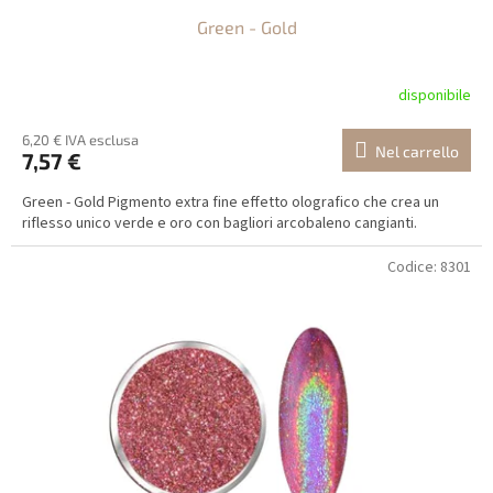
t
Green - Gold
t
i
disponibile
6,20 € IVA esclusa
Nel carrello
7,57 €
Green - Gold Pigmento extra fine effetto olografico che crea un
riflesso unico verde e oro con bagliori arcobaleno cangianti.
Codice:
8301