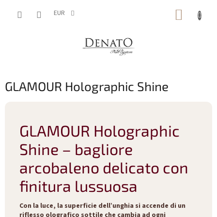
Vai
CARRE
al
EUR
contenuto
DELLA
SPESA
GLAMOUR Holographic Shine
GLAMOUR Holographic
Shine – bagliore
arcobaleno delicato con
finitura lussuosa
Con la luce, la superficie dell’unghia si accende di un
riflesso olografico sottile che cambia ad ogni