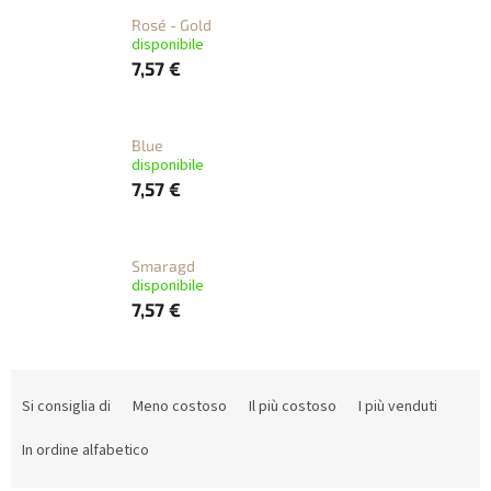
Rosé - Gold
disponibile
7,57 €
Blue
disponibile
7,57 €
Smaragd
disponibile
7,57 €
O
r
Si consiglia di
Meno costoso
Il più costoso
I più venduti
d
i
In ordine alfabetico
n