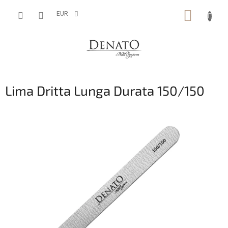
Vai
CARRE
al
EUR
contenuto
DELLA
SPESA
Lima Dritta Lunga Durata 150/150