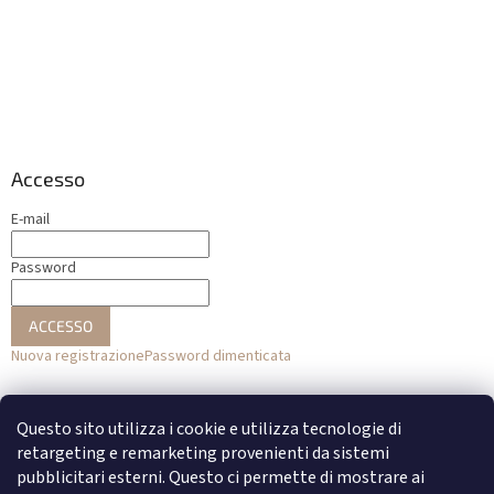
Accesso
E-mail
Password
ACCESSO
Nuova registrazione
Password dimenticata
o
Questo sito utilizza i cookie e utilizza tecnologie di
Accesso con Facebook
retargeting e remarketing provenienti da sistemi
pubblicitari esterni. Questo ci permette di mostrare ai