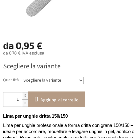
da
0,95 €
da
0,78 €
IVA esclusa
Prezzo
Scegliere la variante
della
misura:
Quantità
Aggiungi al carrello
Lima per unghie dritta 150/150
Lima per unghie professionale a forma dritta con grana 150/150 –
ideale per accorciare, modellare e levigare unghie in gel, acrilico o
polygel. Resistente, confortevole e perfetta per l’uso quotidiano in