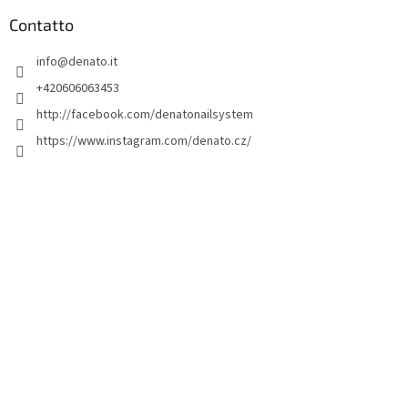
è
d
Contatto
i
info
@
denato.it
p
a
+420606063453
g
http://facebook.com/denatonailsystem
i
https://www.instagram.com/denato.cz/
n
a