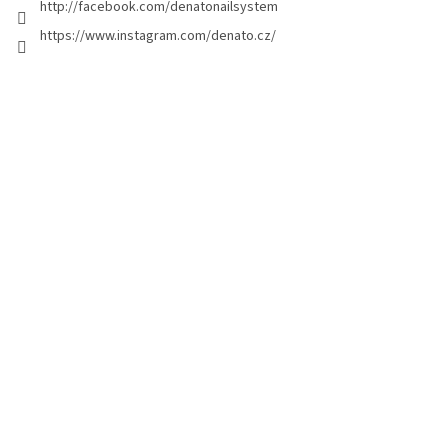
http://facebook.com/denatonailsystem
i
https://www.instagram.com/denato.cz/
n
a