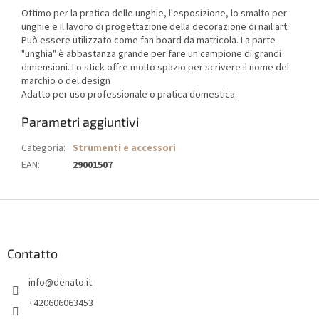
Ottimo per la pratica delle unghie, l'esposizione, lo smalto per
unghie e il lavoro di progettazione della decorazione di nail art.
Può essere utilizzato come fan board da matricola. La parte
"unghia" è abbastanza grande per fare un campione di grandi
dimensioni. Lo stick offre molto spazio per scrivere il nome del
marchio o del design
Adatto per uso professionale o pratica domestica.
Parametri aggiuntivi
Categoria
:
Strumenti e accessori
EAN
:
29001507
P
i
è
d
Contatto
i
info
@
denato.it
p
a
+420606063453
g