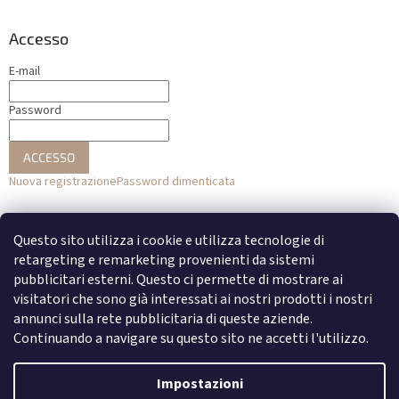
Accesso
E-mail
Password
ACCESSO
Nuova registrazione
Password dimenticata
o
Questo sito utilizza i cookie e utilizza tecnologie di
Accesso con Facebook
retargeting e remarketing provenienti da sistemi
pubblicitari esterni. Questo ci permette di mostrare ai
Accesso con Google
visitatori che sono già interessati ai nostri prodotti i nostri
annunci sulla rete pubblicitaria di queste aziende.
Continuando a navigare su questo sito ne accetti l'utilizzo.
Creato da Shoptet
Impostazioni