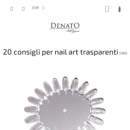
Vai
CARRE
al
EUR
contenuto
DELLA
SPESA
20 consigli per nail art trasparenti
5986