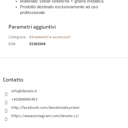
Materiale: setole sintetiche + ghiera metallica
Prodotto destinato esclusivamente ad uso
professionale
Parametri aggiuntivi
Categoria
:
Strumenti e accessori
EAN
:
33201504
P
i
è
d
Contatto
i
info
@
denato.it
p
a
+420606063453
g
http://facebook.com/denatonailsystem
i
https://www.instagram.com/denato.cz/
n
a