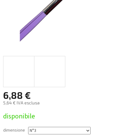
6,88 €
5,64 € IVA esclusa
Prezzo
disponibile
della
misura:
dimensione