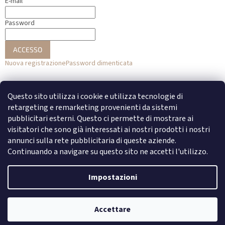
E-mail
Password
ACCESSO
Nuova registrazione
Password dimenticata
o
Questo sito utilizza i cookie e utilizza tecnologie di
Accesso con Facebook
retargeting e remarketing provenienti da sistemi
pubblicitari esterni. Questo ci permette di mostrare ai
Accesso con Google
visitatori che sono già interessati ai nostri prodotti i nostri
annunci sulla rete pubblicitaria di queste aziende.
Continuando a navigare su questo sito ne accetti l'utilizzo.
Creato da Shoptet
Impostazioni
Copyright 2026
DENATO
. Tutti i diritti riservati.
Modifica delle
Accettare
impostazioni dei cookie
Newsletter