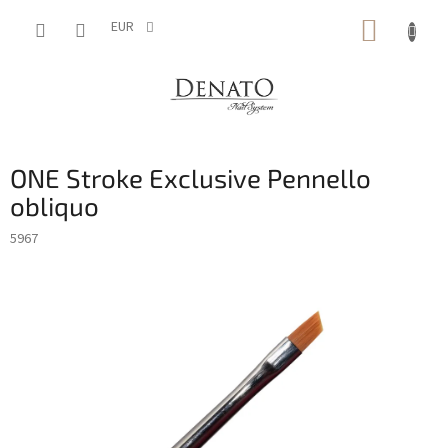
Vai
CARRE
al
EUR
contenuto
DELLA
SPESA
ONE Stroke Exclusive Pennello
obliquo
5967