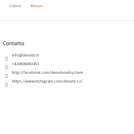
Colore
:
Rosso
P
i
è
d
Contatto
i
info
@
denato.it
p
a
+420606063453
g
http://facebook.com/denatonailsystem
i
https://www.instagram.com/denato.cz/
n
a