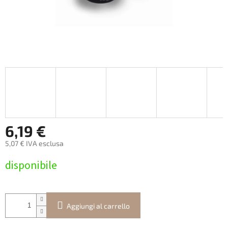
6,19 €
5,07 € IVA esclusa
Prezzo
disponibile
della
misura:
Aggiungi al carrello