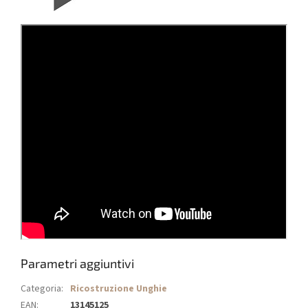
Parametri aggiuntivi
Categoria
:
Ricostruzione Unghie
EAN
:
13145125