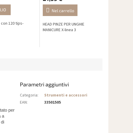
LIO
Nel carrello
con 120 tips-
HEAD PINZE PER UNGHIE
MANICURE X-linea 3
Parametri aggiuntivi
Categoria
:
Strumenti e accessori
EAN
:
33501505
tato per
a a
 di