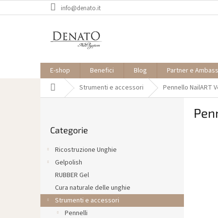
Vai
info@denato.it
al
contenuto
E-shop
Benefici
Blog
Partner e Ambas
Casa
Strumenti e accessori
Pennello NailART V
B
Penn
a
Saltare
r
Categorie
le
r
categorie
a
Ricostruzione Unghie
l
Gelpolish
a
RUBBER Gel
t
e
Cura naturale delle unghie
r
Strumenti e accessori
a
Pennelli