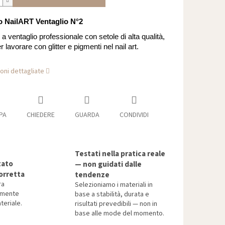
o NailART Ventaglio N°2
a ventaglio professionale con setole di alta qualità,
r lavorare con glitter e pigmenti nel nail art.
oni dettagliate
PA
CHIEDERE
GUARDA
CONDIVIDI
Testati nella pratica reale
tato
— non guidati dalle
orretta
tendenze
ra
Selezioniamo i materiali in
tamente
base a stabilità, durata e
teriale.
risultati prevedibili — non in
base alle mode del momento.