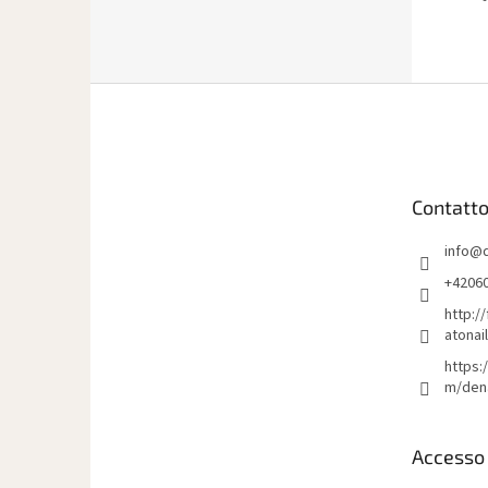
P
i
è
d
i
Contatt
p
a
info
@
g
i
+4206
n
http:/
a
atonai
https:
m/den
Accesso