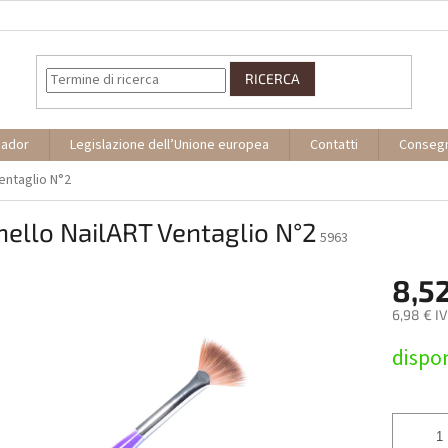
RICERCA
sador
Legislazione dell’Unione europea
Contatti
Conseg
entaglio N°2
ello NailART Ventaglio N°2
5963
8,5
6,98 € I
Prezzo
dispon
della
misura: