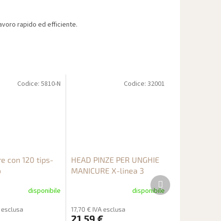
voro rapido ed efficiente.
Codice:
5810-N
Codice:
32001
e con 120 tips-
HEAD PINZE PER UNGHIE
o
MANICURE X-linea 3
Prodotto
successivo
disponibile
disponibile
 esclusa
17,70 € IVA esclusa
21,59 €