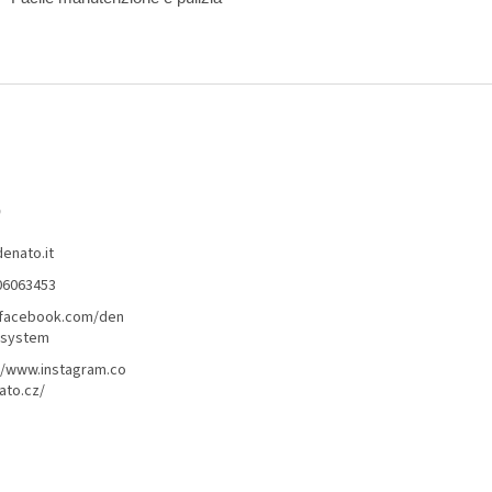
o
denato.it
06063453
/facebook.com/den
lsystem
//www.instagram.co
ato.cz/