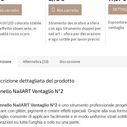
DETTAG
el carrello
Nel carrello
Espositore 
l UV LED colorato stabile
Strumento decorativo a sfera
ventaglio
effetto sbiancante, in
con ago Strumento doppio per
nalità rosso scuro.
nail art – sfera per decorazioni
e ago sottile per lavori precisi
con gel e disegni.
rizione
Alternativa (10)
Discussione
crizione dettagliata del prodotto
nello NailART Ventaglio N°2
nnello NailART Ventaglio N°2
è uno strumento professionale proget
rare con glitter, pigmenti e creare effetti speciali. Grazie alla sua form
aglio, consente di applicare facilmente e in modo uniforme strati sottili
razioni su tutta l’unghia o solo su una parte.