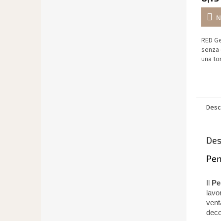
N
RED Ge
senza 
una to
Desc
Des
Pen
Il
Pe
lavo
vent
deco