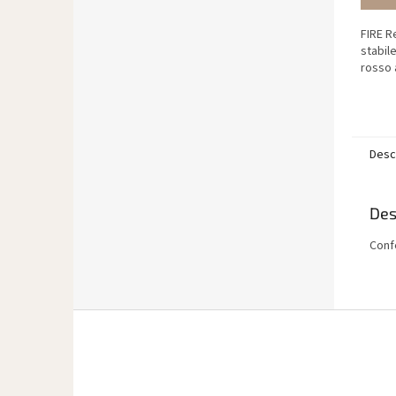
FIRE R
stabile
rosso 
Desc
Des
Conf
P
i
è
d