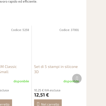
voro rapido ed efficiente.
Codice:
5258
Codice:
37001
M Classic
Set di 5 stampi in silicone
Small
3D
Prodotto
successivo
disponibile
disponibile
esclusa
10,25 € IVA esclusa
12,51 €
arrello
Nel carrello