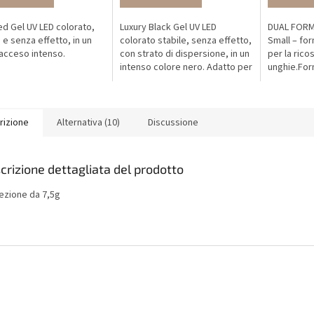
ed Gel UV LED colorato,
Luxury Black Gel UV LED
DUAL FORM
 e senza effetto, in un
colorato stabile, senza effetto,
Small – fo
acceso intenso.
con strato di dispersione, in un
per la rico
intenso colore nero. Adatto per
unghie.For
l’utilizzo con foil (FOIL Gel)
naturale se
per letti un
rizione
Alternativa (10)
Discussione
crizione dettagliata del prodotto
ezione da 7,5g