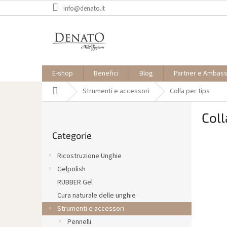
Vai
info@denato.it
al
contenuto
E-shop
Benefici
Blog
Partner e Ambas
Casa
Strumenti e accessori
Colla per tips
B
Coll
a
Saltare
r
Categorie
le
r
categorie
a
Ricostruzione Unghie
l
Gelpolish
a
RUBBER Gel
t
e
Cura naturale delle unghie
r
Strumenti e accessori
a
Pennelli