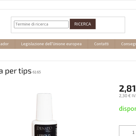
RICERCA
sador
Legislazione dell’Unione europea
Contatti
Conseg
a per tips
6165
2,81
2,30 € I
Prezzo
dispon
della
misura: