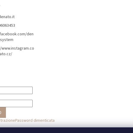
o
denato.it
06063453
/facebook.com/den
lsystem
//www.instagram.co
ato.cz/
O
strazione
Password dimenticata
o