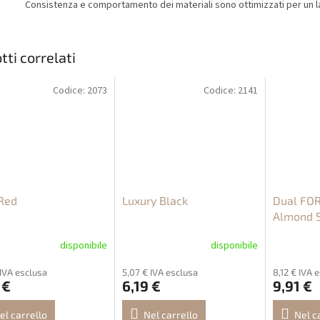
Consistenza e comportamento dei materiali sono ottimizzati per un la
tti correlati
Codice:
2073
Codice:
2141
Red
Luxury Black
Dual FOR
Almond 
disponibile
disponibile
 IVA esclusa
5,07 € IVA esclusa
8,12 € IVA 
 €
6,19 €
9,91 €
el carrello
Nel carrello
Nel c