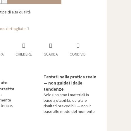
tips di alta qualità
oni dettagliate
PA
CHIEDERE
GUARDA
CONDIVIDI
Testati nella pratica reale
tato
— non guidati dalle
orretta
tendenze
ra
Selezioniamo i materiali in
tamente
base a stabilità, durata e
teriale.
risultati prevedibili — non in
base alle mode del momento.