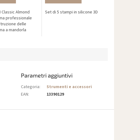
 Classic Almond
Set di 5 stampi in silicone 3D
rma professionale
struzione delle
ma a mandorla
nza limatura, ideale
gueali più stretti.
Parametri aggiuntivi
Categoria
:
Strumenti e accessori
EAN
:
13390129