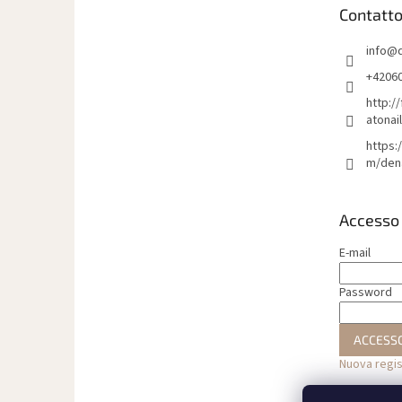
i
Contatt
p
a
info
@
g
i
+4206
n
http:/
a
atonai
https:
m/den
Accesso
E-mail
Password
ACCESS
Nuova regi