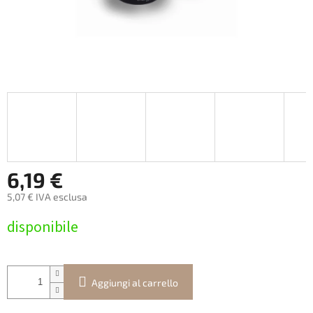
6,19 €
5,07 € IVA esclusa
Prezzo
disponibile
della
misura:
Aggiungi al carrello