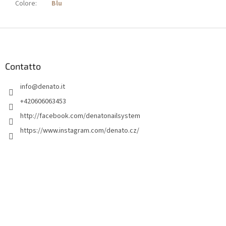
Colore
:
Blu
P
i
è
d
Contatto
i
info
@
denato.it
p
a
+420606063453
g
http://facebook.com/denatonailsystem
i
https://www.instagram.com/denato.cz/
n
a