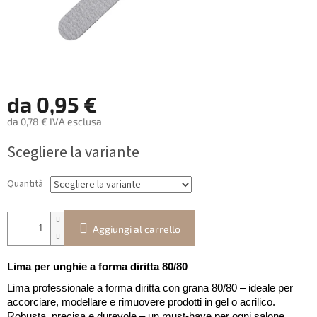
da
0,95 €
da
0,78 €
IVA esclusa
Prezzo
Scegliere la variante
della
misura:
Quantità
Aggiungi al carrello
Lima per unghie a forma diritta 80/80
Lima professionale a forma diritta con grana 80/80 – ideale per
accorciare, modellare e rimuovere prodotti in gel o acrilico.
Robusta, precisa e durevole – un must-have per ogni salone.