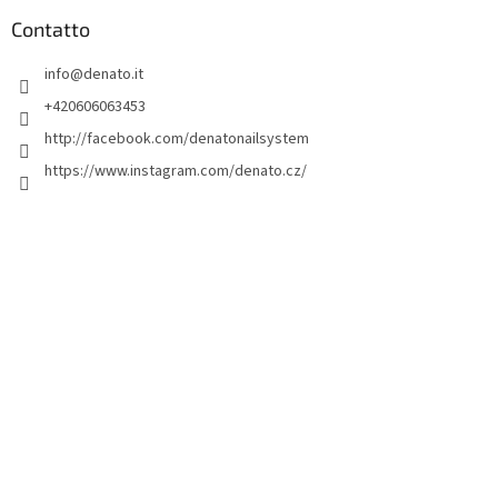
è
d
Contatto
i
info
@
denato.it
p
a
+420606063453
g
http://facebook.com/denatonailsystem
i
https://www.instagram.com/denato.cz/
n
a