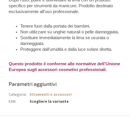
Dopo l’uso, pulire e disinfettare la lima con un prodotto
specifico per strumenti da manicure. Prodotto destinato
esclusivamente all’uso professionale.
Tenere fuori dalla portata dei bambini.
Non utilizzare su unghie naturali o pelle danneggiata.
Sostituire immediatamente la lima se usurata o
danneggiata.
Proteggere dall’umidità e dalla luce solare diretta.
Questo prodotto è conforme alle normative dell’Unione
Europea sugli accessori cosmetici professionali.
Parametri aggiuntivi
Categoria
:
Strumenti e accessori
EAN
:
Scegliere la variante
P
i