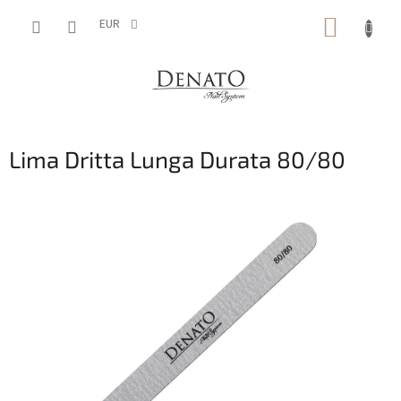
Vai
CARRE
al
EUR
contenuto
DELLA
SPESA
Lima Dritta Lunga Durata 80/80