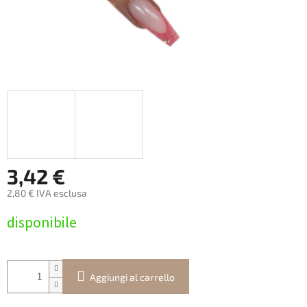
3,42 €
2,80 € IVA esclusa
Prezzo
disponibile
della
misura:
Aggiungi al carrello