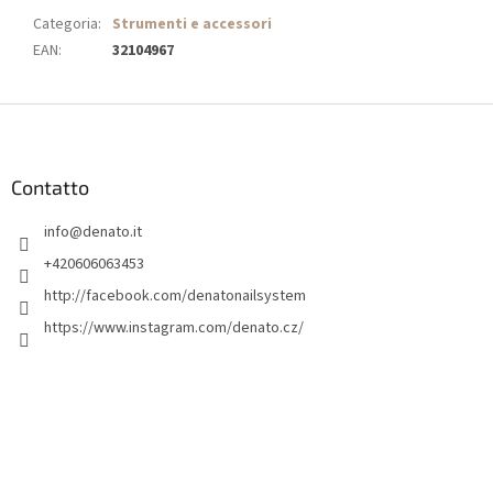
Categoria
:
Strumenti e accessori
EAN
:
32104967
P
i
è
d
Contatto
i
info
@
denato.it
p
a
+420606063453
g
http://facebook.com/denatonailsystem
i
https://www.instagram.com/denato.cz/
n
a