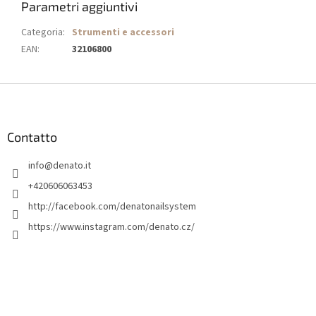
Parametri aggiuntivi
Categoria
:
Strumenti e accessori
EAN
:
32106800
P
i
è
d
Contatto
i
info
@
denato.it
p
a
+420606063453
g
http://facebook.com/denatonailsystem
i
https://www.instagram.com/denato.cz/
n
a