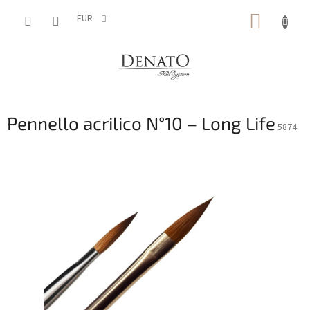
Vai
CARRE
al
EUR
contenuto
DELLA
SPESA
Pennello acrilico N°10 – Long Life
5874